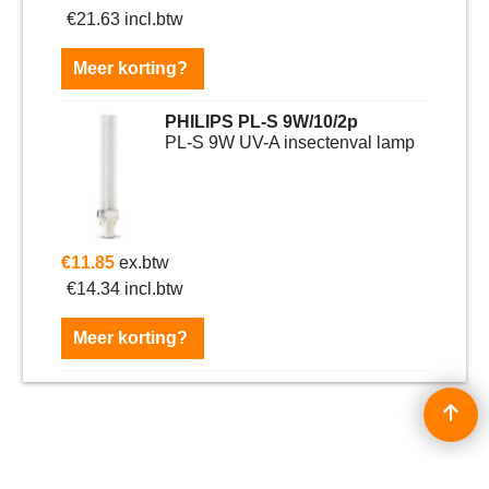
€
21.63
incl.btw
Meer korting?
PHILIPS PL-S 9W/10/2p
PL-S 9W UV-A insectenval lamp
€
11.85
ex.btw
€
14.34
incl.btw
Meer korting?
Alle prijzen worden exclusief BTW vermeld en zijn excl. eventuele verzendkosten | Copyright