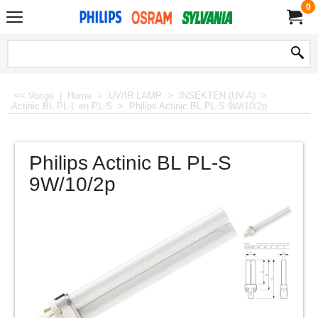
0
<< Vorige
|
Home
>
UV/IR LAMP
>
INSEKTEN (UV-A)
>
Actinic BL PL-L en PL-S
>
Philips Actinic BL PL-S 9W/10/2p
Philips Actinic BL PL-S
9W/10/2p