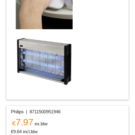
Philips
8711500951946
7.97
€
ex.btw
€
9.64
incl.btw