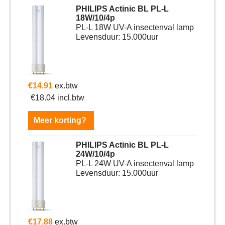
PHILIPS Actinic BL PL-L
18W/10/4p
PL-L 18W UV-A insectenval lamp
Levensduur: 15.000uur
€
14.91
ex.btw
€
18.04
incl.btw
Meer korting?
PHILIPS Actinic BL PL-L
24W/10/4p
PL-L 24W UV-A insectenval lamp
Levensduur: 15.000uur
€
17.88
ex.btw