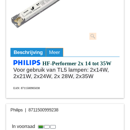
Beschrijving
Meer
HF-Performer 2x 14 tot 35W
Voor gebruik van TL5 lampen: 2x14W,
2x21W, 2x24W, 2x 28W, 2x35W
EAN: 8711500905038
Philips
8711500999238
22.95
€
ex.btw
€
27.77
incl.btw