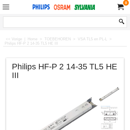
0
<< Vorige
|
Home
>
TOEBEHOREN
>
VSA TL5 en PL-L
>
Philips HF-P 2 14-35 TL5 HE III
Philips HF-P 2 14-35 TL5 HE
III