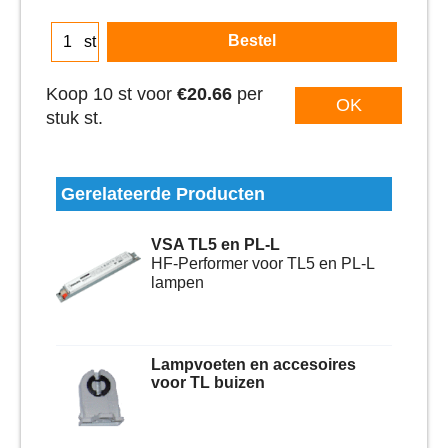
In voorraad
Bestel
st
Koop 10 st voor
€20.66
per
OK
stuk st.
Gerelateerde Producten
VSA TL5 en PL-L
HF-Performer voor TL5 en PL-L
lampen
Lampvoeten en accesoires
voor TL buizen