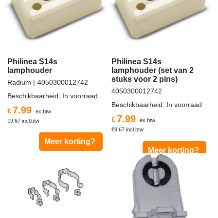
Philinea S14s
Philinea S14s
lamphouder
lamphouder (set van 2
stuks voor 2 pins)
Radium
4050300012742
4050300012742
Beschikbaarheid
: In voorraad
Beschikbaarheid
: In voorraad
7.99
€
ex.btw
7.99
€
ex.btw
€
9.67
incl.btw
€
9.67
incl.btw
Meer korting?
Meer korting?