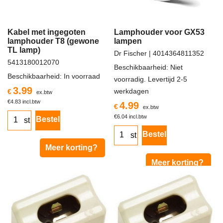
Kabel met ingegoten
Lamphouder voor GX53
lamphouder T8 (gewone
lampen
TL lamp)
Dr Fischer
4014364811352
5413180012070
Beschikbaarheid
: Niet
Beschikbaarheid
: In voorraad
voorradig. Levertijd 2-5
3.99
werkdagen
€
ex.btw
€
4.83
incl.btw
4.99
€
ex.btw
€
6.04
incl.btw
Bestel
st
Bestel
st
Meer korting?
Meer korting?