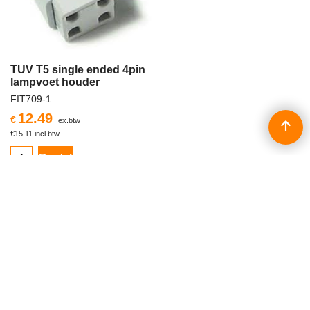
TUV T5 single ended 4pin
lampvoet houder
FIT709-1
12.49
€
ex.btw
€
15.11
incl.btw
Bestel
Meer korting?
Alle prijzen worden exclusief BTW vermeld en zijn excl. eventuele verzendkosten | Copyright
©2013-2025 Patrick Verhulst | Lichtbronnen België |
J.B. Truyensstraat 21 | Eksel | T: +32 (0)11 - 632 529 | E:
info@lamp.nu