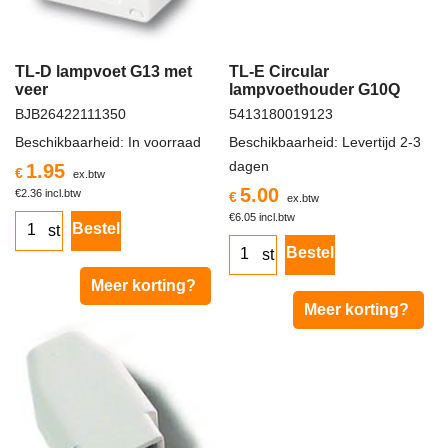
TL-D lampvoet G13 met
TL-E Circular
veer
lampvoethouder G10Q
BJB26422111350
5413180019123
Beschikbaarheid
: In voorraad
Beschikbaarheid
: Levertijd 2-3
dagen
1.95
€
ex.btw
5.00
€
2.36
incl.btw
€
ex.btw
€
6.05
incl.btw
Bestel
st
Bestel
st
Meer korting?
Meer korting?