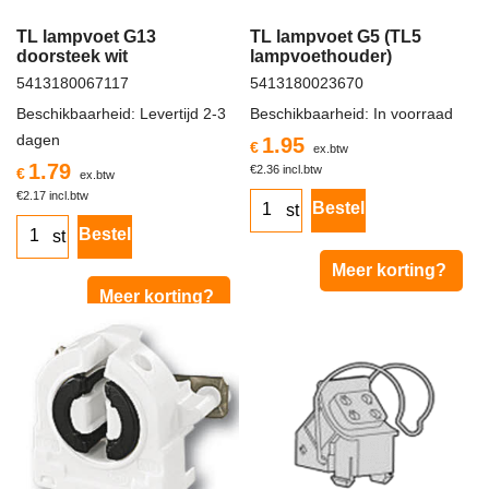
TL lampvoet G13
TL lampvoet G5 (TL5
doorsteek wit
lampvoethouder)
5413180067117
5413180023670
Beschikbaarheid
: Levertijd 2-3
Beschikbaarheid
: In voorraad
dagen
1.95
€
ex.btw
1.79
€
2.36
incl.btw
€
ex.btw
€
2.17
incl.btw
Bestel
st
Bestel
st
Meer korting?
Meer korting?