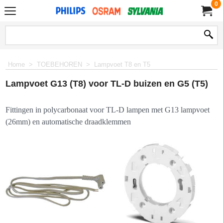
0
Home
>
TOEBEHOREN
>
Lampvoet T8 en T5
Lampvoet G13 (T8) voor TL-D buizen en G5 (T5)
Fittingen in polycarbonaat voor TL-D lampen met G13 lampvoet
(26mm) en automatische draadklemmen