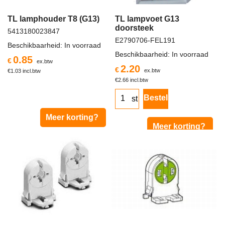
TL lamphouder T8 (G13)
TL lampvoet G13
doorsteek
5413180023847
E2790706-FEL191
Beschikbaarheid
: In voorraad
Beschikbaarheid
: In voorraad
0.85
€
ex.btw
2.20
€
ex.btw
€
1.03
incl.btw
€
2.66
incl.btw
Bestel
st
Meer korting?
Meer korting?