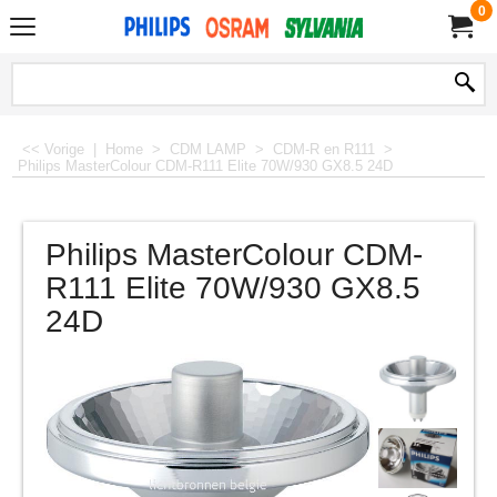
0
<< Vorige
|
Home
>
CDM LAMP
>
CDM-R en R111
>
Philips MasterColour CDM-R111 Elite 70W/930 GX8.5 24D
Philips MasterColour CDM-
R111 Elite 70W/930 GX8.5
24D