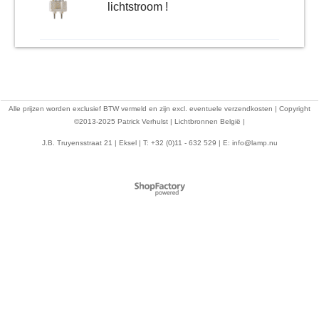
lichtstroom !
Alle prijzen worden exclusief BTW vermeld en zijn excl. eventuele verzendkosten | Copyright
©2013-2025 Patrick Verhulst | Lichtbronnen België |
J.B. Truyensstraat 21 | Eksel | T: +32 (0)11 - 632 529 | E:
info@lamp.nu
Webwinkel gemaakt met
ShopFactory webwinkel
software.