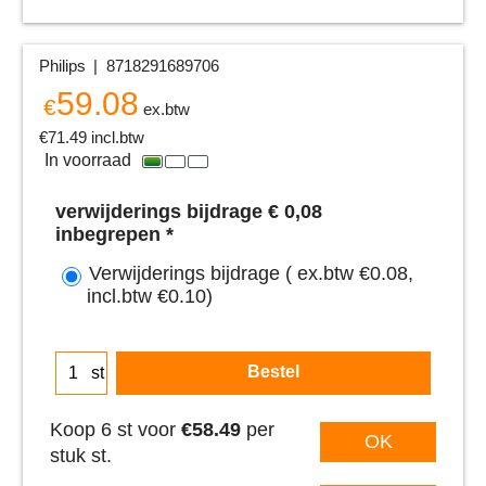
Philips
8718291689706
59.08
€
ex.btw
€
71.49
incl.btw
In voorraad
verwijderings bijdrage € 0,08
inbegrepen
*
Verwijderings bijdrage
( ex.btw
€0.08
,
incl.btw
€0.10
)
Bestel
st
Koop 6 st voor
€58.49
per
OK
stuk st.