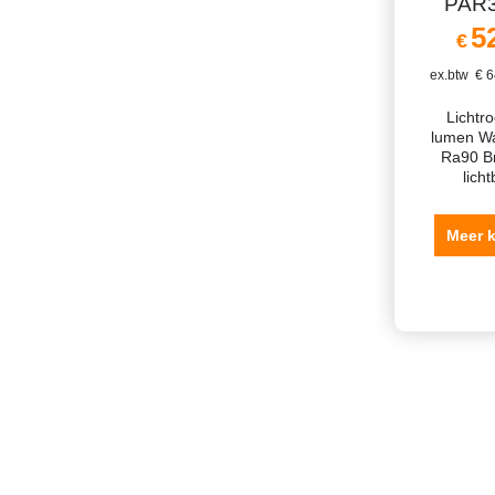
PAR3
5
€
ex.btw
€
6
Lichtr
lumen Wa
Ra90 B
lich
Meer 