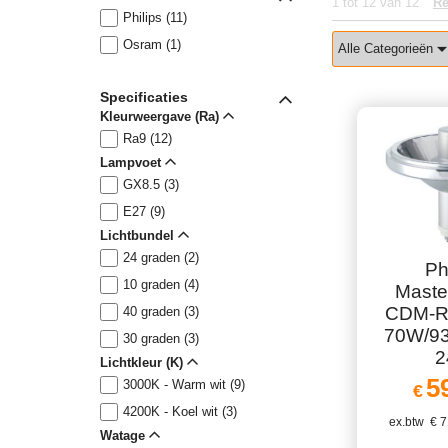
1
tot
12
van
12
Re
Philips (11)
Osram (1)
Alle Categorieën
Specificaties
Kleurweergave (Ra)
Ra9 (12)
Lampvoet
GX8.5 (3)
E27 (9)
Lichtbundel
24 graden (2)
Ph
10 graden (4)
Maste
CDM-R1
40 graden (3)
70W/93
30 graden (3)
2
Lichtkleur (K)
5
3000K - Warm wit (9)
€
4200K - Koel wit (3)
ex.btw
€
7
Watage