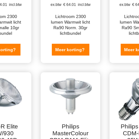
4.01
incl.btw
ex.btw
€
64.01
incl.btw
ex.btw
€
64
oom 2300
Lichtroom 2300
Lichtr
rmwit licht
lumen Warmwit licht
lumen War
alle 10gr
Ra90 Norm. 30gr
Ra90 Sm
tbundel
lichtbundel
licht
korting?
Meer korting?
Meer k
R Elite
Philips
Philip
/930
MasterColour
CDM-R