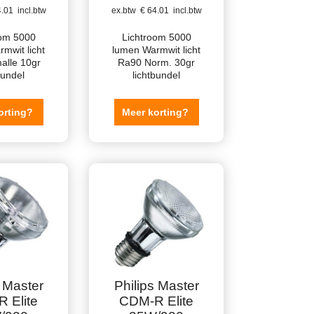
.01
incl.btw
ex.btw
€
64.01
incl.btw
oom 5000
Lichtroom 5000
mwit licht
lumen Warmwit licht
alle 10gr
Ra90 Norm. 30gr
bundel
lichtbundel
orting?
Meer korting?
s Master
Philips Master
 Elite
CDM-R Elite