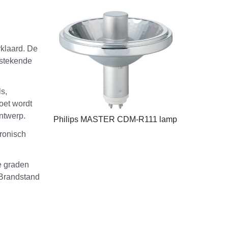
klaard. De
tstekende
s,
et wordt
ntwerp.
Philips MASTER CDM-R111 lamp
ronisch
e graden
 Brandstand