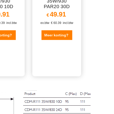
/930
35W/930
0 10D
PAR20 30D
.91
49.91
€
.39
incl.btw
ex.btw
€
60.39
incl.btw
orting?
Meer korting?