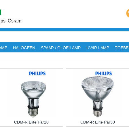
ps, Osram.
AMP
HALOGEEN
SPAAR / GLOEILAMP
UV/IR LAMP
TOEBE
CDM-R Elite Par20
CDM-R Elite Par30