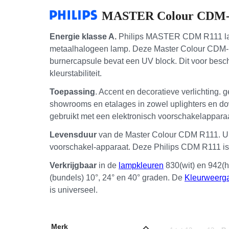
MASTER Colour
CDM
Energie klasse A.
Philips MASTER CDM R111 lam
metaalhalogeen lamp. Deze Master Colour CDM-R1
burnercapsule bevat een UV block. Dit voor besch
kleurstabiliteit.
Toepassing
. Accent en decoratieve verlichting. 
showrooms en etalages in zowel uplighters en 
gebruikt met een elektronisch voorschakelappara
Levensduur
van de Master Colour CDM R111. Uitv
voorschakel-apparaat. Deze Philips CDM R111 is 
Verkrijgbaar
in de
lampkleuren
830(wit) en 942(h
(bundels) 10°, 24° en 40° graden. De
Kleurweerg
is universeel.
Merk