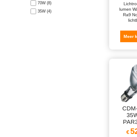
70W (8)
Lichtr
lumen Wa
35W (4)
Ra9 No
lich
Meer 
CDM-
35W
PAR3
5
€