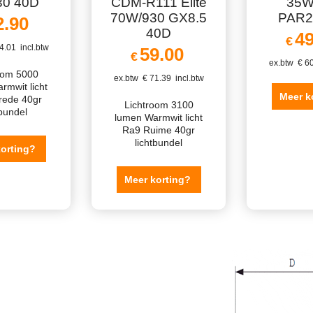
0 40D
CDM-R111 Elite
35W
70W/930 GX8.5
PAR2
2.90
40D
49
€
4.01
incl.btw
59.00
€
ex.btw
€
60
oom 5000
ex.btw
€
71.39
incl.btw
rmwit licht
Meer k
rede 40gr
Lichtroom 3100
tbundel
lumen Warmwit licht
Ra9 Ruime 40gr
lichtbundel
korting?
Meer korting?