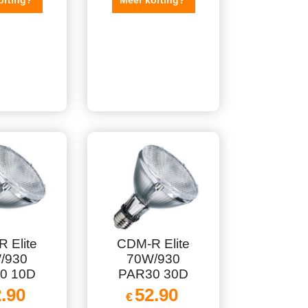
orting?
Meer korting?
 Elite
CDM-R Elite
/930
70W/930
0 10D
PAR30 30D
.90
52.90
€