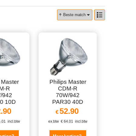
Beste match
s Master
Philips Master
M-R
CDM-R
/942
70W/942
0 10D
PAR30 40D
.90
52.90
€
.01
incl.btw
ex.btw
€
64.01
incl.btw