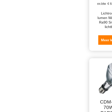
ex.btw
€
6
Lichtr
lumen Wa
Ra90 Sm
lich
Meer 
CDM-
70W