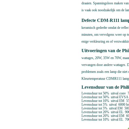
draaien. Spanningsloos maken van 
is vaak ook noodzakelijk om de lam
Defecte CDM-R111 lam
keramisch gedeelte omdat de reflect
minuten, om vervolgens weer op te 
enige verkleuring en of verzwakking 
Uitvoeringen van de P
wattages, 20W, 35W en 70W, maar
vervangen door andere wattages. De 
problemen zoals een lamp die niet o
Kleurtemperatuur CDMR111 lampe
Levensduur van de Phi
Levensduur tot 50%
uitval conv
Levensduur tot 50%
uitval EVSA
Levensduur tot 10%
uitval EM
5
Levensduur tot 5%
uitval
6000 hr
Levensduur tot 5%
uitval EM
500
Levensduur tot 20%
uitval EL
90
Levensduur tot 20%
uitval EM
6
Levensduur tot 10%
uitval EL
70