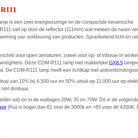
-
R111
p is een zeer energiezuinige en de compactste keramische
11 valt op door de reflector (111mm) wat meteen de naam ver
erming van verkleuring van producten. Sprankelend licht en ui
geschikt voor open armaturen, zowel voor op- of inbouw in winkel
downlighters. Deze CDM-R111 lamp met makkelijke
GX8.5
lampvo
at. De CDM-R111 lamp heeft een lichtkap met antiverblindingso
al van 10% bij 6.500 uur en 50% uitval op 11.000 uur op elekt
niet dimbaar.
elder wit) en in de wattages 20W, 35 en 70W. Dit in de volgend
ave
(Ra) is hoger dan 81 voor de 3000k en >85 voor de 4200K.