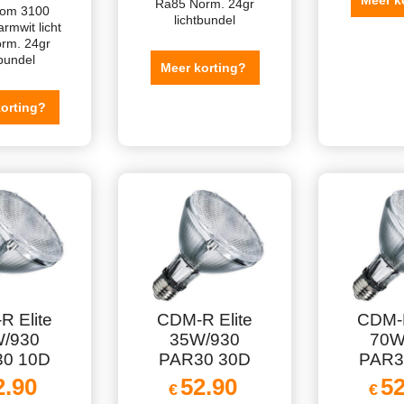
Meer k
Ra85 Norm. 24gr
oom 3100
lichtbundel
rmwit licht
rm. 24gr
tbundel
Meer korting?
korting?
R Elite
CDM-R Elite
CDM-R
/930
35W/930
70W
0 10D
PAR30 30D
PAR3
2.90
52.90
52
€
€