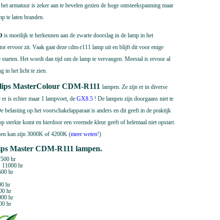
het armatuur is zeker aan te bevelen gezien de hoge ontsteekspanning maar
p te laten branden.
p
is moeilijk te herkennen aan de zwarte doorslag in de lamp in het
or ervoor zit. Vaak gaat deze cdm-r111 lamp uit en blijft dit voor enige
starten. Het wordt dan tijd om de lamp te vervangen. Meestal is ervoor al
in het licht te zien.
hilips MasterColour CDM-R111
lampen. Ze zijn er in diverse
 e
r is echter maar 1 lampvoet, de
GX8.5
! De lampen zijn doorgaans niet te
belasting op het voorschakelapparaat is anders en dit geeft in de praktijk
p sterkte komt en hierdoor een vreemde kleur geeft of helemaal niet opstart.
n kan zijn 3000K of 4200K (
meer weten
!)
lips Master CDM-R111 lampen.
7500 hr
11000 hr
500 hr
0 hr
00 hr
000 hr
00 hr