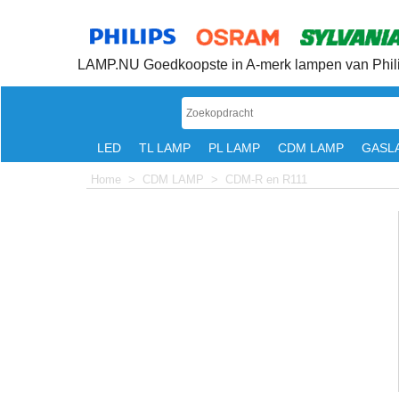
LAMP.NU Goedkoopste in A-merk lampen van Phili
LED
TL LAMP
PL LAMP
CDM LAMP
GASL
Home
>
CDM LAMP
>
CDM-R en R111