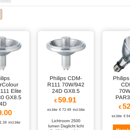
setten
ilips
Philips CDM-
Philip
rColour
R111 70W/942
CD
11 Elite
24D GX8.5
70W
0 GX8.5
PAR3
59.91
€
4D
52
€
ex.btw
€
72.49
incl.btw
9.00
ex.btw
€
64
Lichtroom 2500
1.39
incl.btw
lumen Daglicht licht