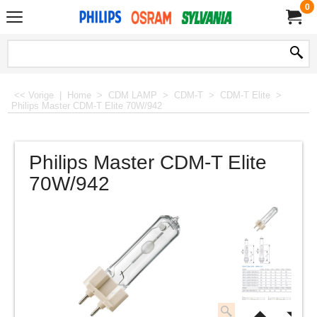
0
<< Vorige
|
Home
>
CDM LAMP
>
CDM-T
>
CDM-T Elite
>
Philips Master CDM-T Elite 70W/942
Philips Master CDM-T Elite
70W/942