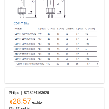
Philips
8718291163626
28.57
€
ex.btw
€
34.57
incl.btw