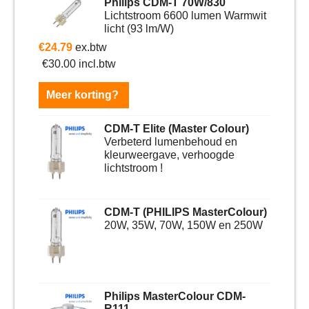
Philips CDM-T 70W/830
Lichtstroom 6600 lumen Warmwit
licht (93 lm/W)
€
24.79
ex.btw
€
30.00
incl.btw
Meer korting?
CDM-T Elite (Master Colour)
Verbeterd lumenbehoud en
kleurweergave, verhoogde
lichtstroom !
CDM-T (PHILIPS MasterColour)
20W, 35W, 70W, 150W en 250W
Philips MasterColour CDM-
R111