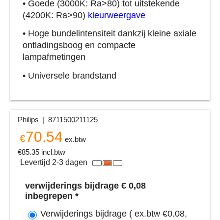
• Goede (3000K: Ra>80) tot uitstekende
(4200K: Ra>90)
kleurweergave
• Hoge bundelintensiteit dankzij kleine axiale
ontladingsboog en compacte
lampafmetingen
• Universele brandstand
Philips
8711500211125
70.54
€
ex.btw
€
85.35
incl.btw
Levertijd 2-3 dagen
verwijderings bijdrage € 0,08
inbegrepen
*
Verwijderings bijdrage
( ex.btw
€0.08
,