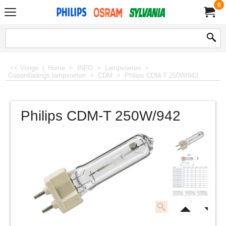
0
<< Vorige
|
Home
>
INFO
>
Lampvoeten
>
Gasontladings lampvoeten
>
CDM
>
Philips CDM-T 250W/942
Philips CDM-T 250W/942