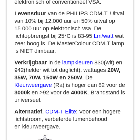
elektronisch of conventioneel VSA.
Levensduur
van de PHILIPS CDM-T. Uitval
van 10% bij 12.000 uur en 50% uitval op
15.000 uur op elektronisch vsa. De
lichtopbrengst bij 25°C is 83-95
Lm/watt
wat
zeer hoog is. De MasterColour CDM-T lamp
is NIET dimbaar.
Verkrijgbaar
in de
lampkleuren
830(wit) en
942(helder wit tot daglicht), wattages
20W,
35W, 70W, 150W en 250W
. De
Kleurweergave
(Ra) is hoger dan 82 voor de
3000k
en >92 voor de
4000K
. Brandstand is
universeel.
Alternatief
.
CDM-T Elite
: Voor een hogere
lichtstroom, verbeterde lumenbehoud
en kleurweergave.