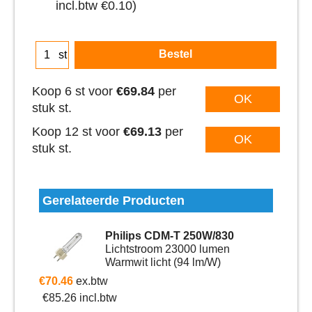
incl.btw
€0.10
)
Bestel
st
Koop 6 st voor
€69.84
per
OK
stuk st.
Koop 12 st voor
€69.13
per
OK
stuk st.
Gerelateerde Producten
Philips CDM-T 250W/830
Lichtstroom 23000 lumen
Warmwit licht (94 lm/W)
€
70.46
ex.btw
€
85.26
incl.btw