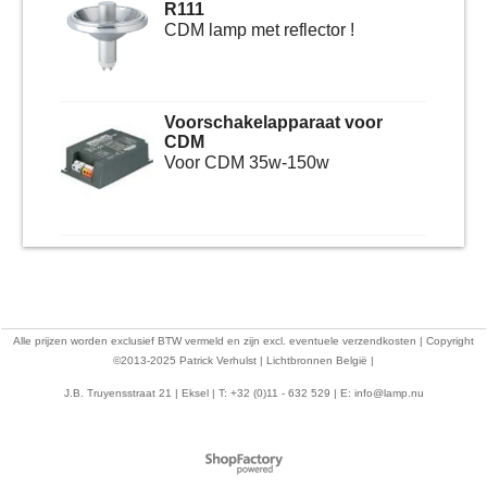
R111
CDM lamp met reflector !
Voorschakelapparaat voor
CDM
Voor CDM 35w-150w
Alle prijzen worden exclusief BTW vermeld en zijn excl. eventuele verzendkosten | Copyright
©2013-2025 Patrick Verhulst | Lichtbronnen België |
J.B. Truyensstraat 21 | Eksel | T: +32 (0)11 - 632 529 | E:
info@lamp.nu
Webwinkel gemaakt met
ShopFactory webwinkel
software.