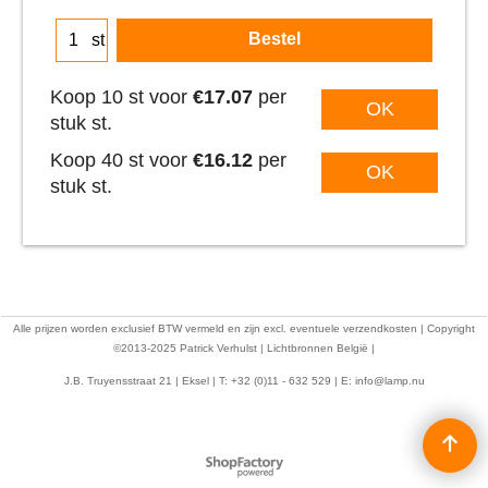
Bestel
st
Koop 10 st voor
€17.07
per
OK
stuk st.
Koop 40 st voor
€16.12
per
OK
stuk st.
Alle prijzen worden exclusief BTW vermeld en zijn excl. eventuele verzendkosten | Copyright
©2013-2025 Patrick Verhulst | Lichtbronnen België |
J.B. Truyensstraat 21 | Eksel | T: +32 (0)11 - 632 529 | E:
info@lamp.nu
Webwinkel gemaakt met
ShopFactory webwinkel
software.