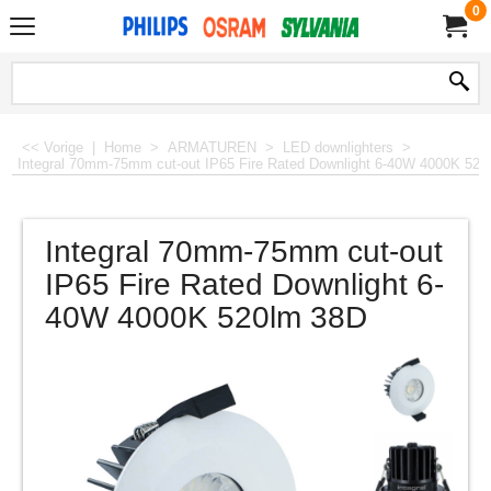
0
<< Vorige
|
Home
>
ARMATUREN
>
LED downlighters
>
Integral 70mm-75mm cut-out IP65 Fire Rated Downlight 6-40W 4000K 520
Integral 70mm-75mm cut-out
IP65 Fire Rated Downlight 6-
40W 4000K 520lm 38D