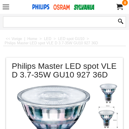
0
<< Vorige
|
Home
>
LED
>
LED spot GU10
>
Philips Master LED spot VLE D 3.7-35W GU10 927 36D
Philips Master LED spot VLE
D 3.7-35W GU10 927 36D