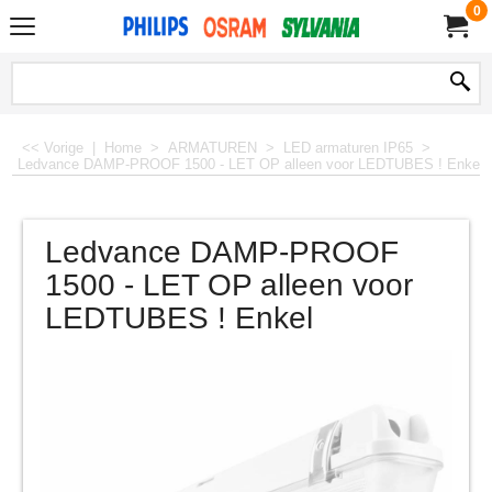
0
<< Vorige
|
Home
>
ARMATUREN
>
LED armaturen IP65
>
Ledvance DAMP-PROOF 1500 - LET OP alleen voor LEDTUBES ! Enkel
Ledvance DAMP-PROOF
1500 - LET OP alleen voor
LEDTUBES ! Enkel