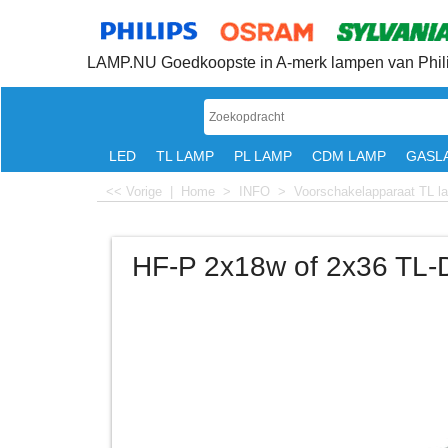
LAMP.NU Goedkoopste in A-merk lampen van Phili
LED
TL LAMP
PL LAMP
CDM LAMP
GASL
<< Vorige
|
Home
>
INFO
>
Voorschakelapparaat TL l
HF-P 2x18w of 2x36 TL-D