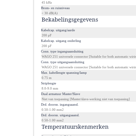
45 kHz
·
Brom- en ruisniveau
< 30 dB(A)
Bekabelingsgegevens
·
Kabelcap. uitgang/aarde
200 pF
·
Kabelcap. uitgang onderling
200 pF
·
Conn. type ingangsaansluiting
WAGO 251 universele connector [Suitable for both automatic wir
·
Conn. type uitgangsaansluiting
WAGO 251 universele connector [Suitable for both automatic wir
·
Max. kabellengte spanning/lamp
0.75 m
·
Striplengte
8.0-9.0 mm
·
Dual armatuur Master/Slave
Niet van toepassing [Master/slave-werking niet van toepassing]
·
Drd. doorsn. ingangsaansl.
0.50-1.00 mm2
·
Drd. doorsn. uitgangsaansl.
0.50-1.00 mm2
Temperatuurskenmerken