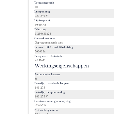
·
Toepassingscode
III
·
Lijnspanning
220-240 V
·
Lijnfrequentie
50/60 Hz
·
Behuizing
L 280x30x28
·
Ontsteekmethode
Geprogrammeerde start
·
Levensd. 90% overl.T-behuizing
50000 hr
·
Energie-efficiëntie-index
A2 BAT
Werkingseigenschappen
·
Automatische herstart
Ja
·
Batterijsp. brandende lampen
186-275
·
Batterijsp. lampontsteking
186-275 V
·
Constante vermogensafwijking
-2%/+2%
·
Piek aanloopstroom