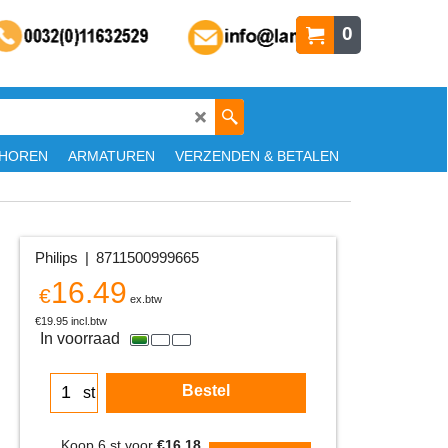
0
HOREN
ARMATUREN
VERZENDEN & BETALEN
Philips
8711500999665
16.49
€
ex.btw
€
19.95
incl.btw
In voorraad
Bestel
st
Koop 6 st voor
€16.18