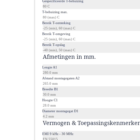
·
Gespecificeerde T-behuizing
80 C
·
T-behuizing max.
80 (max) C
·
Bereik T-ontsteking
-25 (min), 60 (max) C
·
Bereik T-omgeving
-25 (min), 60 (max) C
·
Bereik T-opslag
-40 (min), 50 (max) C
Afmetingen in mm.
·
Lengte A1
280.0 mm
·
Afstand montagegaten A2
265.0 mm
·
Breedte B1
30.0 mm
·
Hoogte C1
28.0 mm
·
Diameter montagegat D1
4.2 mm
Vermogen & Toepassingskenmerke
·
EMI 9 kHz - 30 MHz
EN 55015