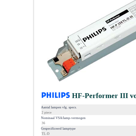
HF-Performer III 
·
Aantal lampen vlg. specs.
2 piece
·
Nominaal VSA/lamp-vermogen
36
·
Gespecificeerd lamptype
TL-D