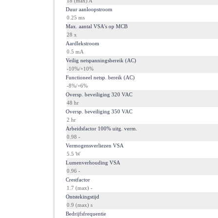
18 (max) A
·
Duur aanloopstroom
0.25 ms
·
Max. aantal VSA's op MCB
28 x
·
Aardlekstroom
0.5 mA
·
Veilig netspanningsbereik (AC)
-10%/+10%
·
Functioneel netsp. bereik (AC)
-8%/+6%
·
Oversp. beveiliging 320 VAC
48 hr
·
Oversp. beveiliging 350 VAC
2 hr
·
Arbeidsfactor 100% uitg. verm.
0.98 -
·
Vermogensverliezen VSA
5.5 W
·
Lumenverhouding VSA
0.96 -
·
Crestfactor
1.7 (max) -
·
Ontstekingstijd
0.9 (max) s
·
Bedrijfsfrequentie