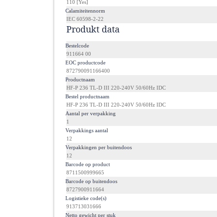
110 [Yes]
·
Calamiteitennorm
IEC 60598-2-22
Produkt data
·
Bestelcode
911664 00
·
EOC productcode
872790091166400
·
Productnaam
HF-P 236 TL-D III 220-240V 50/60Hz IDC
·
Bestel productnaam
HF-P 236 TL-D III 220-240V 50/60Hz IDC
·
Aantal per verpakking
1
·
Verpakkings aantal
12
·
Verpakkingen per buitendoos
12
·
Barcode op product
8711500999665
·
Barcode op buitendoos
8727900911664
·
Logistieke code(s)
913713031666
·
Netto gewicht per stuk