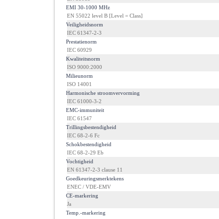
·
EMI 30-1000 MHz
EN 55022 level B [Level = Class]
·
Veiligheidsnorm
IEC 61347-2-3
·
Prestatienorm
IEC 60929
·
Kwaliteitsnorm
ISO 9000:2000
·
Milieunorm
ISO 14001
·
Harmonische stroomvervorming
IEC 61000-3-2
·
EMC-immuniteit
IEC 61547
·
Trillingsbestendigheid
IEC 68-2-6 Fc
·
Schokbestendigheid
IEC 68-2-29 Eb
·
Vochtigheid
EN 61347-2-3 clause 11
·
Goedkeuringsmerktekens
ENEC / VDE-EMV
·
CE-markering
Ja
·
Temp.-markering