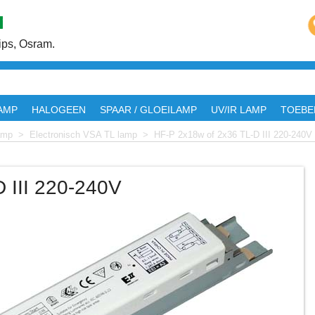
ps, Osram.
AMP
HALOGEEN
SPAAR / GLOEILAMP
UV/IR LAMP
TOEBE
amp
>
Electronisch VSA TL lamp
>
HF-P 2x18w of 2x36 TL-D III 220-240V
 III 220-240V