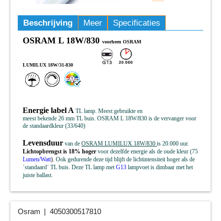
Beschrijving
Meer
Specificaties
OSRAM L 18W/830
voorheen OSRAM
LUMILUX 18W/31-830
Energie label A
TL lamp. Meest gebruikte en
meest bekende 26 mm TL buis. OSRAM L 18W/830 is de vervanger voor
de standaardkleur (33/640)
Levensduur
van de
OSRAM LUMILUX 18W/830
is 20.000 uur.
Lichtopbrengst is 18% hoger
voor dezelfde energie als de oude kleur (75
Lumen/Watt
).
Ook gedurende deze tijd blijft de lichtintensiteit hoger als de
´standaard´ TL buis. Deze TL lamp met
G13
lampvoet is dimbaar met het
juiste ballast.
Osram
4050300517810