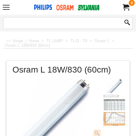
0
<< Vorige
|
Home
>
TL LAMP
>
TL-D - T8
>
Osram L
>
Osram L 18W/830 (60cm)
Osram L 18W/830 (60cm)