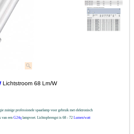
W
Lichtstroom 68 Lm/W
uinige professionele spaarlamp voor gebruik met elektronisch
k van een
G24q
lampvoet. L
ichtopbrengst is 68 - 72
Lumen/watt