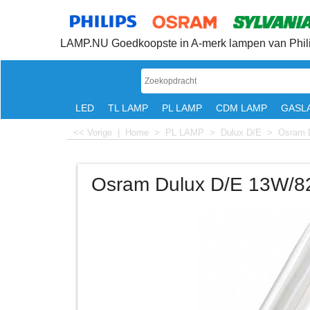
LAMP.NU Goedkoopste in A-merk lampen van Phili
LED
TL LAMP
PL LAMP
CDM LAMP
GASL
<< Vorige
|
Home
>
PL LAMP
>
Dulux D/E
>
Osram 
Osram Dulux D/E 13W/8