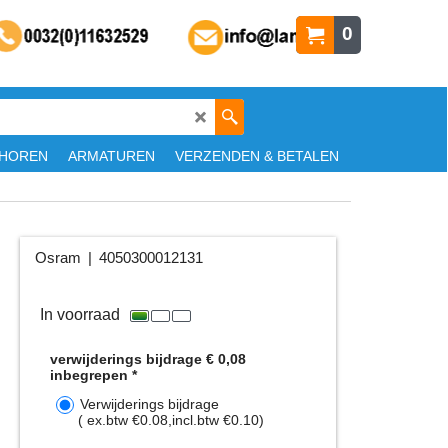
0
HOREN
ARMATUREN
VERZENDEN & BETALEN
Osram
4050300012131
9.36
€
ex.btw
€
11.33
incl.btw
In voorraad
verwijderings bijdrage € 0,08
inbegrepen
*
Verwijderings bijdrage
( ex.btw
€0.08
,
incl.btw
€0.10
)