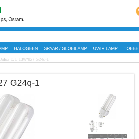
ps, Osram.
AMP
HALOGEEN
SPAAR / GLOEILAMP
UV/IR LAMP
TOEBE
Dulux D/E 13W/827 G24q-1
27 G24q-1