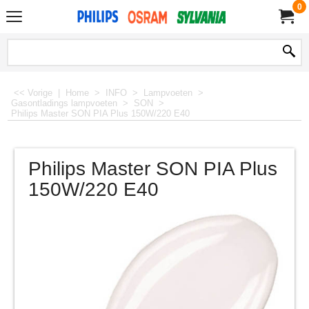
0
<< Vorige
|
Home
>
INFO
>
Lampvoeten
>
Gasontladings lampvoeten
>
SON
>
Philips Master SON PIA Plus 150W/220 E40
Philips Master SON PIA Plus
150W/220 E40