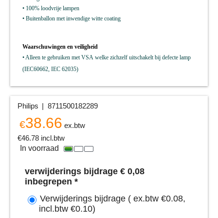
• 100% loodvrije lampen
• Buitenballon met inwendige witte coating
Waarschuwingen en veiligheid
• Alleen te gebruiken met VSA welke zichzelf uitschakelt bij defecte lamp
(IEC60662, IEC 62035)
Philips
8711500182289
38.66
€
ex.btw
€
46.78
incl.btw
In voorraad
verwijderings bijdrage € 0,08
inbegrepen
*
Verwijderings bijdrage
( ex.btw
€0.08
,
incl.btw
€0.10
)