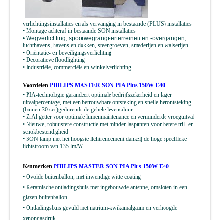
verlichtingsinstallaties en als vervanging in bestaande (PLUS) installaties
• Montage achteraf in bestaande SON installaties
• Wegverlichting, spoorwegrangeerterreinen en -overgangen,
luchthavens, havens en dokken, steengroeven, smederijen en
walserijen
• Oriëntatie- en beveiligingsverlichting
• Decoratieve floodlighting
• Industriële, commerciële en winkelverlichting
Voordelen
PHILIPS MASTER SON PIA Plus 150W E40
• PIA-technologie garandeert optimale bedrijfszekerheid en lager
uitvalpercentage, met een betrouwbare ontsteking en snelle herontsteking
(binnen 30 sec)gedurende de gehele levensduur
• ZrAl getter voor optimale lumenmaintenance en verminderde vroeguitval
• Nieuwe, robuustere constructie met minder laspunten voor betere tril- en
schokbestendigheid
• SON lamp met het hoogste lichtrendement dankzij de hoge specifieke
lichtstroom van 135 lm/W
Kenmerken
PHILIPS MASTER SON PIA Plus 150W E40
• Ovoïde buitenballon, met inwendige witte coating
• Keramische ontladingsbuis met ingebouwde antenne, omsloten in een
glazen buitenballon
• Ontladingsbuis gevuld met natrium-kwikamalgaam en verhoogde
xenongasdruk