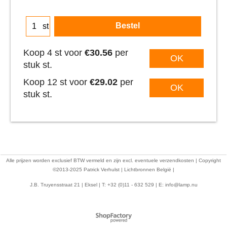
Bestel
st
Koop 4 st voor
€30.56
per
OK
stuk st.
Koop 12 st voor
€29.02
per
OK
stuk st.
Alle prijzen worden exclusief BTW vermeld en zijn excl. eventuele verzendkosten | Copyright
©2013-2025 Patrick Verhulst | Lichtbronnen België |
J.B. Truyensstraat 21 | Eksel | T: +32 (0)11 - 632 529 | E:
info@lamp.nu
Webwinkel gemaakt met
ShopFactory webwinkel
software.