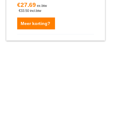
€
27.69
ex.btw
€
33.50
incl.btw
Meer korting?