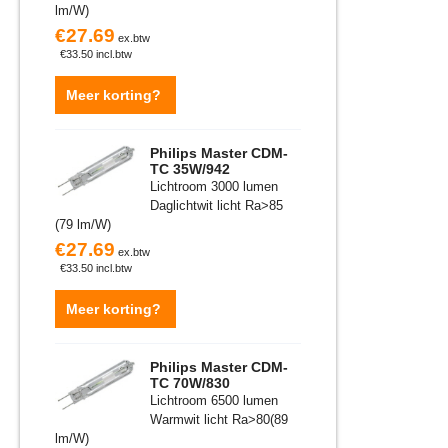
lm/W)
€
27.69
ex.btw
€
33.50
incl.btw
Meer korting?
Philips Master CDM-
TC 35W/942
Lichtroom 3000 lumen
Daglichtwit licht Ra>85
(79 lm/W)
€
27.69
ex.btw
€
33.50
incl.btw
Meer korting?
Philips Master CDM-
TC 70W/830
Lichtroom 6500 lumen
Warmwit licht Ra>80(89
lm/W)