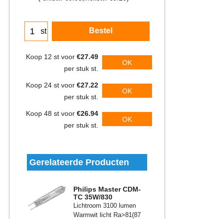
Bestel
st
Koop 12 st voor
€27.49
OK
per stuk st.
Koop 24 st voor
€27.22
OK
per stuk st.
Koop 48 st voor
€26.94
OK
per stuk st.
Gerelateerde Producten
Philips Master CDM-
TC 35W/830
Lichtroom 3100 lumen
Warmwit licht Ra>81(87