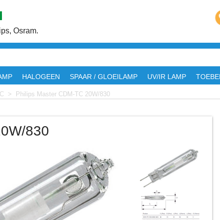
ps, Osram.
AMP
HALOGEEN
SPAAR / GLOEILAMP
UV/IR LAMP
TOEBE
C
>
Philips Master CDM-TC 20W/830
20W/830