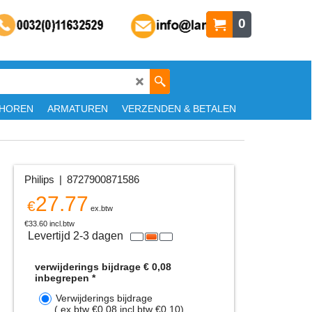
0
HOREN
ARMATUREN
VERZENDEN & BETALEN
Philips
8727900871586
27.77
€
ex.btw
€
33.60
incl.btw
Levertijd 2-3 dagen
verwijderings bijdrage € 0,08
inbegrepen
*
Verwijderings bijdrage
( ex.btw
€0.08
,
incl.btw
€0.10
)