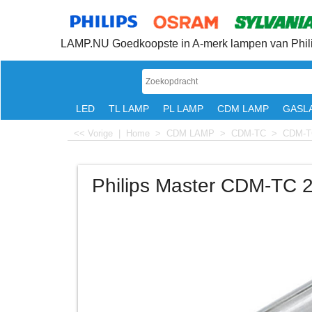
LAMP.NU Goedkoopste in A-merk lampen van Phili
LED
TL LAMP
PL LAMP
CDM LAMP
GASL
<< Vorige
|
Home
>
CDM LAMP
>
CDM-TC
>
CDM-T
Philips Master CDM-TC 