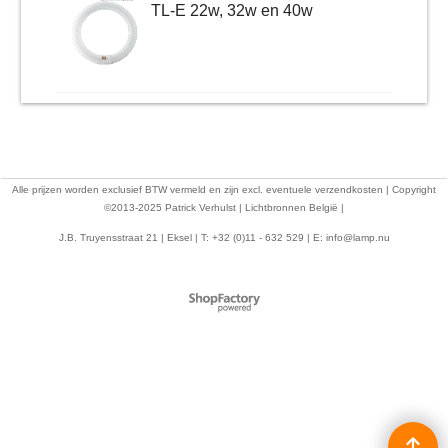
TL-E 22w, 32w en 40w
Alle prijzen worden exclusief BTW vermeld en zijn excl. eventuele verzendkosten | Copyright
©2013-2025 Patrick Verhulst | Lichtbronnen België |
J.B. Truyensstraat 21 | Eksel | T: +32 (0)11 - 632 529 | E:
info@lamp.nu
Webwinkel gemaakt met
ShopFactory webwinkel
software.