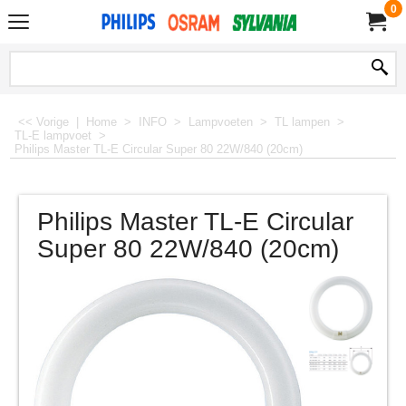
0
<< Vorige
|
Home
>
INFO
>
Lampvoeten
>
TL lampen
>
TL-E lampvoet
>
Philips Master TL-E Circular Super 80 22W/840 (20cm)
Philips Master TL-E Circular
Super 80 22W/840 (20cm)