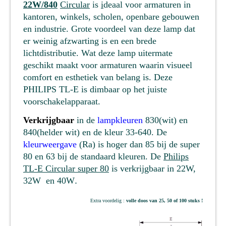
22W/840
Circular
is
i
deaal voor armaturen in
kantoren, winkels, scholen, openbare gebouwen
en industrie. Grote voordeel van deze lamp dat
er weinig afzwarting is en een brede
lichtdistributie. Wat deze lamp uitermate
geschikt maakt voor armaturen waarin visueel
comfort en esthetiek van belang is. Deze
PHILIPS TL-E is dimbaar op het juiste
voorschakelapparaat.
Verkrijgbaar
in de
lampkleuren
830(wit) en
840(helder wit) en de kleur 33-640. De
kleurweergave
(Ra) is hoger dan 85 bij de super
80 en 63 bij de standaard kleuren. De
Philips
TL-E Circular super 80
is verkrijgbaar in 22W,
32W en 40W
.
Extra voordelig :
volle doos van 25, 50 of 100 stuks !