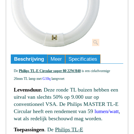
Beschrijving
Meer
Specificaties
De
Philips TL-E Circular super 80 22W/840
is een cirkelvormige
26mm TL lamp met
G10q
lampvoet
Levensduur.
Deze ronde TL buizen hebben een
uitval van slechts 50% op 9.000 uur op
conventioneel VSA. De Philips MASTER TL-E
Circular heeft een rendement van 59
lumen/watt
,
wat als redelijk beschouwd mag worden.
Toepassingen
. De
Philips TL-E