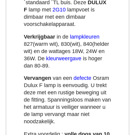
´standaard ´TL buis. Deze
DULUX
F
lamp met
2G10
lampvoet is
dimbaar met een dimbaar
voorschakelapparaat.
Verkrijgbaar
in de
lampkleuren
827(warm wit), 830(wit), 840(helder
wit) en de wattages 18W, 24W en
36W. De
kleurweergave
is hoger
dan 80-89.
Vervangen
van een
defecte
Osram
Dulux F lamp is eenvoudig. U trekt
deze met een rustige beweging uit
de fitting. Spanningsloos maken van
het armatuur is veiliger wanneer u
de lamp vervangt maar niet
noodzakelijk.
Extra voordelig :
volle doos van 10