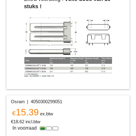
stuks !
Osram
4050300299051
15.39
€
ex.btw
€
18.62
incl.btw
In voorraad