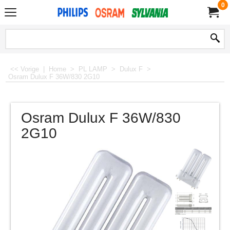
0
<< Vorige
|
Home
>
PL LAMP
>
Dulux F
>
Osram Dulux F 36W/830 2G10
Osram Dulux F 36W/830
2G10