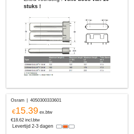
stuks !
Osram
4050300333601
15.39
€
ex.btw
€
18.62
incl.btw
Levertijd 2-3 dagen