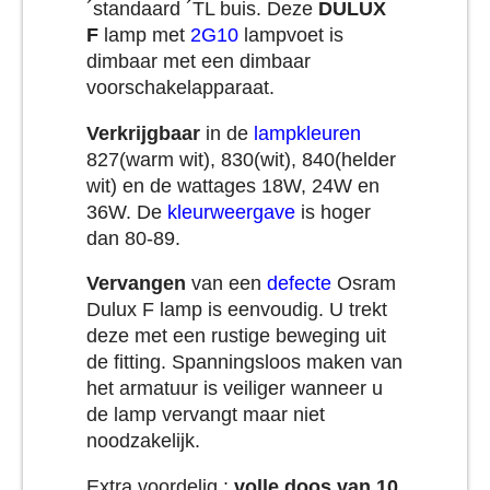
´standaard ´TL buis. Deze
DULUX
F
lamp met
2G10
lampvoet is
dimbaar met een dimbaar
voorschakelapparaat.
Verkrijgbaar
in de
lampkleuren
827(warm wit), 830(wit), 840(helder
wit) en de wattages 18W, 24W en
36W. De
kleurweergave
is hoger
dan 80-89.
Vervangen
van een
defecte
Osram
Dulux F lamp is eenvoudig. U trekt
deze met een rustige beweging uit
de fitting. Spanningsloos maken van
het armatuur is veiliger wanneer u
de lamp vervangt maar niet
noodzakelijk.
Extra voordelig :
volle doos van 10