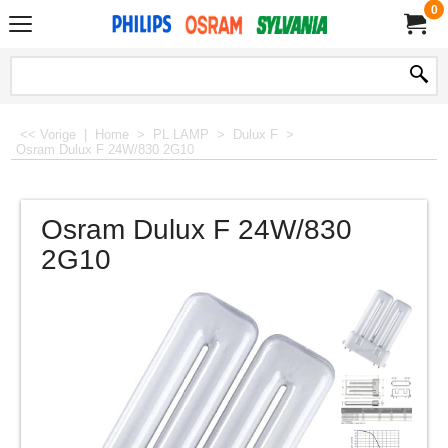
0
<< Vorige
|
Home
>
PL LAMP
>
Dulux F
>
Osram Dulux F 24W/830 2G10
Osram Dulux F 24W/830
2G10