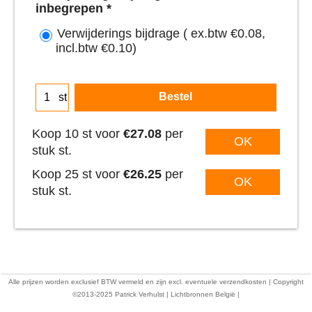
verwijderings bijdrage € 0,08
inbegrepen
*
Verwijderings bijdrage
( ex.btw
€0.08
,
incl.btw
€0.10
)
Bestel
st
Koop 10 st voor
€27.08
per
OK
stuk st.
Koop 25 st voor
€26.25
per
OK
stuk st.
Alle prijzen worden exclusief BTW vermeld en zijn excl. eventuele verzendkosten | Copyright