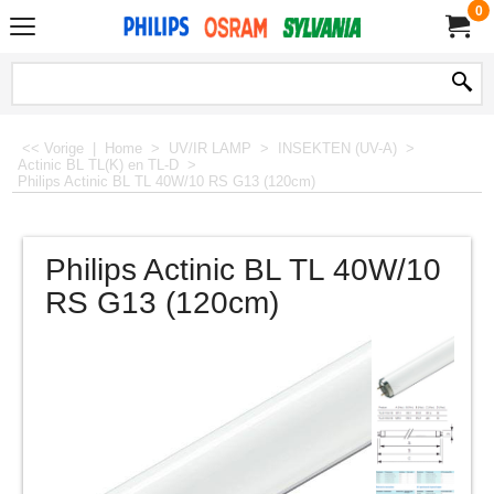
0
<< Vorige
|
Home
>
UV/IR LAMP
>
INSEKTEN (UV-A)
>
Actinic BL TL(K) en TL-D
>
Philips Actinic BL TL 40W/10 RS G13 (120cm)
Philips Actinic BL TL 40W/10
RS G13 (120cm)