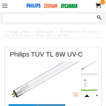
0
<< Vorige
|
Home
>
UV/IR LAMP
>
DESINFECTIE TUV (UV-C)
>
TUV T5 en TL mini
>
Philips TUV TL 8W UV-C
Philips TUV TL 8W UV-C