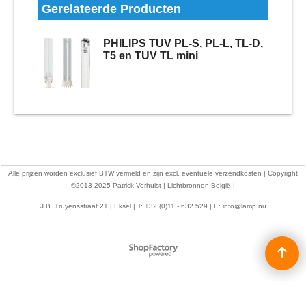
Gerelateerde Producten
PHILIPS TUV PL-S, PL-L, TL-D,
T5 en TUV TL mini
Alle prijzen worden exclusief BTW vermeld en zijn excl. eventuele verzendkosten | Copyright
©2013-2025 Patrick Verhulst | Lichtbronnen België |
J.B. Truyensstraat 21 | Eksel | T: +32 (0)11 - 632 529 | E:
info@lamp.nu
Webwinkel gemaakt met
ShopFactory webwinkel
software.