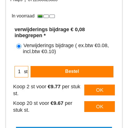
9.87
€
ex.btw
€
11.94
incl.btw
In voorraad
verwijderings bijdrage € 0,08
inbegrepen
*
Verwijderings bijdrage
( ex.btw
€0.08
,
incl.btw
€0.10
)
Bestel
st
Koop 2 st voor
€9.77
per stuk
OK
st.
Koop 20 st voor
€9.67
per
OK
stuk st.