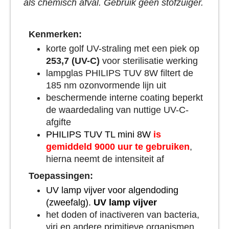
als chemisch afval. Gebruik geen stofzuiger.
Kenmerken:
korte golf UV-straling met een piek op
253,7 (UV-C)
voor sterilisatie werking
lampglas PHILIPS TUV 8W filtert de
185 nm ozonvormende lijn uit
beschermende interne coating beperkt
de waardedaling van nuttige UV-C-
afgifte
PHILIPS TUV TL mini 8W
is
gemiddeld 9000 uur te gebruiken
,
hierna neemt de intensiteit af
Toepassingen:
UV lamp vijver voor algendoding
(zweefalg).
UV lamp vijver
het doden of inactiveren van bacteria,
viri en andere primitieve organismen