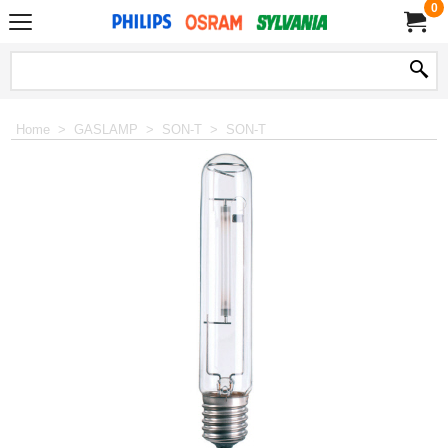
0
Home
>
GASLAMP
>
SON-T
>
SON-T