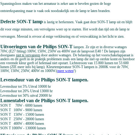
Spanningsloos maken van het armatuur is zeker aan te bevelen gezien de hoge
ontsteekspanning maar is vaak ook noodzakelijk om de lamp te laten branden.
Defecte SON-T lamp
is lastig te herkennen. Vaak gaat deze SON-T lamp uit en blijft
dit voor enige minuten, om vervolgens weer op te starten. Het wordt dan tijd om de lamp te
vervangen. Meestal is ervoor al enige verkleuring en of verzwakking in het licht te zien.
Uitvoeringen van de Philips SON-T
lampen. Ze zijn er in diverse wattages
70W, (E27 fitting) 100W, 150W, 250W en 400W met de
lampvoet E40 ! De lampen zijn
doorgaans
niet te vervangen
door andere wattages. De belasting op het voorschakelapparaat is
anders en dit geeft in de praktijk problemen zoals een lamp die niet op sterkte komt en hierdoor
een vreemde kleur geeft of helemaal niet opstart. Lichtstroom van 15.800 lumen tot 53.600
lumen (ZIE meer info bij lamp).
Kleurtemperatuur SON-T lampen is 2000K voor de 70W,
100W, 150W, 250W, 400W en 1000W.(
meer weten
!)
Levensduur van de Philips SON-T lampen.
Levensduur tot 5% Uitval 10000 hr
Levensduur tot 20% Uitval 13000 hr
Levensduur tot 50% uitval 20000 hr
Lumentabel van de Philips SON-T lampen.
SON T 70W - 6000 lumen
SON T 100W - 9000 lumen
SON T 150W - 15000 lumen
SON T 250W - 28000 lumen
SON T 400W - 48000 lumen
SON T 1000W - 130000 lumen