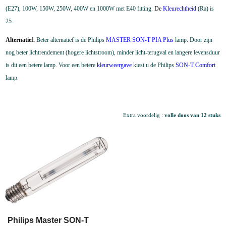
(E27), 100W, 150W, 250W, 400W en 1000W met E40 fitting.
De
Kleurechtheid
(Ra) is
25.
Alternatief.
Beter alternatief is de Philips
MASTER SON-T PIA Plus
lamp. Door zijn
nog beter lichtrendement (hogere lichtstroom), minder licht-terugval en langere levensduur
is dit een betere lamp. Voor een betere
kleurweergave
kiest u de Philips
SON-T Comfort
lamp.
Extra voordelig :
volle doos van 12 stuks
Philips Master SON-T