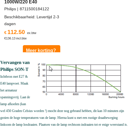
1000W/220 E40
Philips
8711500184122
Beschikbaarheid
: Levertijd 2-3
dagen
112.50
€
ex.btw
€
136.13
incl.btw
Meer korting?
Vervangen van
Philips SON-T
lichtbron
met E27 &
E40 lampvoet. Maak
het armatuur
spanningsvrij. Laat de
lamp afkoelen (kan
wel 450 Graden Celsius worden !) mocht deze nog gebrand hebben, dit kan 10 minuten zijn
gezien de hoge temperaturen van de lamp. Hierna kunt u met een rustige draaibeweging
linksom de lamp losdraaien. Plaatsen van de lamp rechtsom indraaien tot er enige weerstand is.