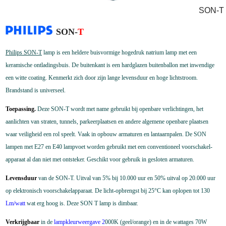
SON-T
SON-
T
Philips SON-T
lamp is een heldere buisvormige hogedruk
natrium lamp met een
keramische ontladingsbuis. De buitenkant is een hardglazen buitenballon met inwendige
een witte coating.
Kenmerkt zich door zijn lange levensduur en hoge lichtstroom.
Brandstand is universeel.
Toepassing.
Deze SON-T wordt met name gebruikt bij openbare verlichtingen,
het
aanlichten van straten, tunnels, parkeerplaatsen en andere algemene openbare plaatsen
waar veiligheid een rol speelt. Vaak in opbouw armaturen en lantaarnpalen.
De SON
lampen met E27 en E40
lampvoet worden gebruikt met een conventioneel voorschakel-
apparaat al dan niet met ontsteker. Geschikt voor gebruik in gesloten armaturen.
Levensduur
van de SON-T. Uitval van 5% bij 10.000
uur en 50% uitval op 20.000 uur
op elektronisch voorschakelapparaat. De licht-opbrengst bij 25°C kan oplopen tot 130
Lm/watt
wat erg hoog is.
Deze SON T lamp is dimbaar.
Verkrijgbaar
in de
lampkleurweergave
2
000K (geel/orange) en in de wattages 70W