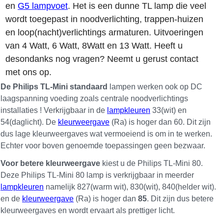
en
G5 lampvoet
. Het is een dunne TL lamp die veel
wordt toegepast in noodverlichting, trappen-huizen
en loop(nacht)verlichtings armaturen. Uitvoeringen
van 4 Watt, 6 Watt, 8Watt en 13 Watt. Heeft u
desondanks nog vragen? Neemt u gerust contact
met ons op.
De Philips TL-Mini standaard
lampen werken ook op DC
laagspanning voeding zoals centrale noodverlichtings
installaties ! Verkrijgbaar in de
lampkleuren
33(wit) en
54(daglicht). De
kleurweergave
(Ra) is hoger dan 60. Dit zijn
dus lage kleurweergaves wat vermoeiend is om in te werken.
Echter voor boven genoemde toepassingen geen bezwaar.
Voor betere kleurweergave
kiest u de Philips TL-Mini 80.
Deze Philips TL-Mini 80 lamp is verkrijgbaar in meerder
lampkleuren
namelijk 827(warm wit), 830(wit), 840(helder wit).
en de
kleurweergave
(Ra) is hoger dan
85
. Dit zijn dus betere
kleurweergaves en wordt ervaart als prettiger licht.