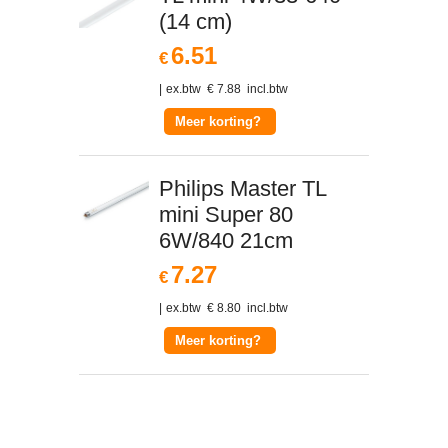
(14 cm)
6.51
€
ex.btw
€
7.88
incl.btw
Meer korting?
Philips Master TL
mini Super 80
6W/840 21cm
7.27
€
ex.btw
€
8.80
incl.btw
Meer korting?