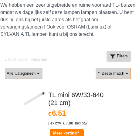
We hebben een zeer uitgebreide en ruime voorraad TL- buizen
omdat we dagelijks zelf deze lampen lampen plaatsen. U bent
dus bij ons bij het juiste adres als het gaat om
vervangingslampen ! Ook voor OSRAM (Lumilux) of
SYLVANIA TL lampen kunt u bij ons terecht.
Filters
1
tot
5
van
5
Resetten
Alle Categorieën
Beste match
TL mini 6W/33-640
(21 cm)
6.51
€
ex.btw
€
7.88
incl.btw
Meer korting?