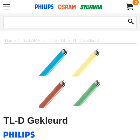
0
Home
>
TL LAMP
>
TL-D - T8
>
TL-D Gekleurd
TL-D Gekleurd