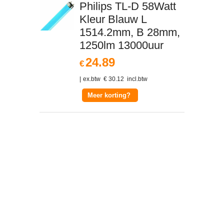
Philips TL-D 58Watt
Kleur Blauw L
1514.2mm, B 28mm,
1250lm 13000uur
24.89
€
ex.btw
€
30.12
incl.btw
Meer korting?