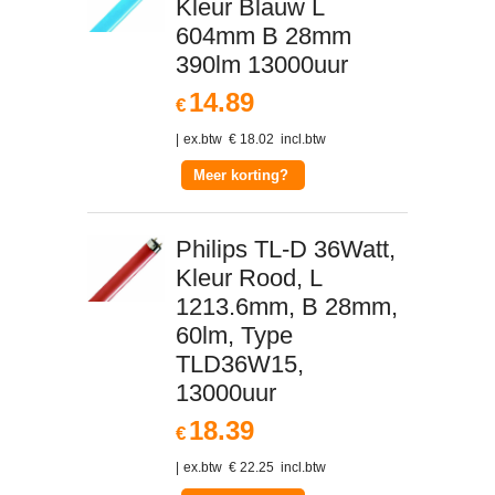
Kleur Blauw L
604mm B 28mm
390lm 13000uur
14.89
€
ex.btw
€
18.02
incl.btw
Meer korting?
Philips TL-D 36Watt,
Kleur Rood, L
1213.6mm, B 28mm,
60lm, Type
TLD36W15,
13000uur
18.39
€
ex.btw
€
22.25
incl.btw