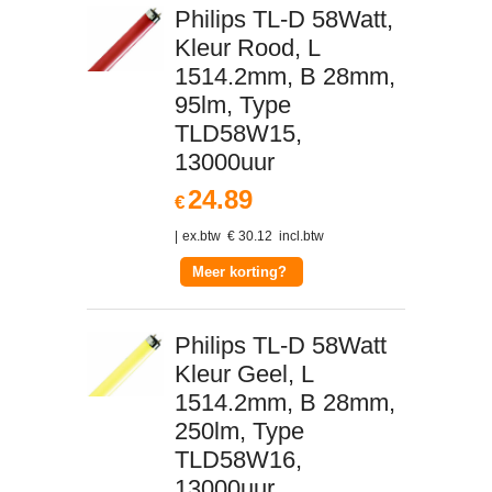
Philips TL-D 58Watt,
Kleur Rood, L
1514.2mm, B 28mm,
95lm, Type
TLD58W15,
13000uur
24.89
€
ex.btw
€
30.12
incl.btw
Meer korting?
Philips TL-D 58Watt
Kleur Geel, L
1514.2mm, B 28mm,
250lm, Type
TLD58W16,
13000uur