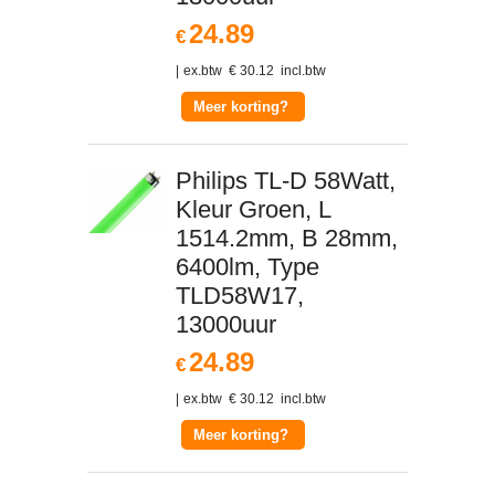
24.89
€
ex.btw
€
30.12
incl.btw
Meer korting?
Philips TL-D 58Watt,
Kleur Groen, L
1514.2mm, B 28mm,
6400lm, Type
TLD58W17,
13000uur
24.89
€
ex.btw
€
30.12
incl.btw
Meer korting?