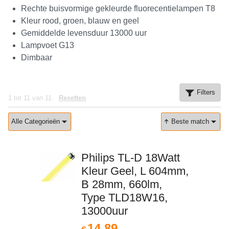
Rechte buisvormige gekleurde fluorecentielampen T8
Kleur rood, groen, blauw en geel
Gemiddelde levensduur 13000 uur
Lampvoet G13
Dimbaar
Filters
1
tot
11
van
11
Resetten
Alle Categorieën
Beste match
Philips TL-D 18Watt
Kleur Geel, L 604mm,
B 28mm, 660lm,
Type TLD18W16,
13000uur
14.89