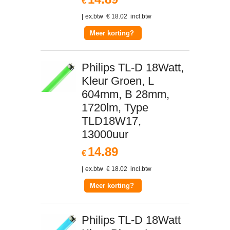
€
ex.btw
€
18.02
incl.btw
Meer korting?
Philips TL-D 18Watt,
Kleur Groen, L
604mm, B 28mm,
1720lm, Type
TLD18W17,
13000uur
14.89
€
ex.btw
€
18.02
incl.btw
Meer korting?
Philips TL-D 18Watt