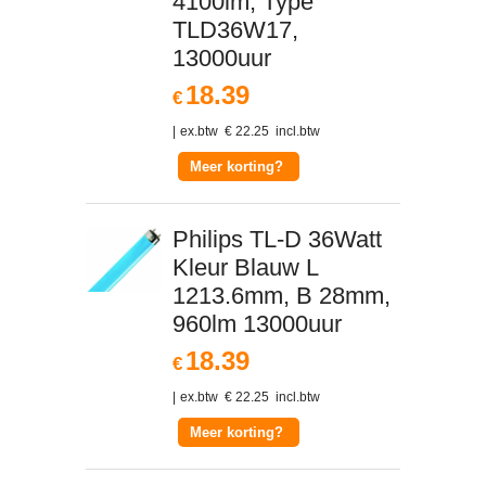
4100lm, Type
TLD36W17,
13000uur
18.39
€
ex.btw
€
22.25
incl.btw
Meer korting?
Philips TL-D 36Watt
Kleur Blauw L
1213.6mm, B 28mm,
960lm 13000uur
18.39
€
ex.btw
€
22.25
incl.btw
Meer korting?