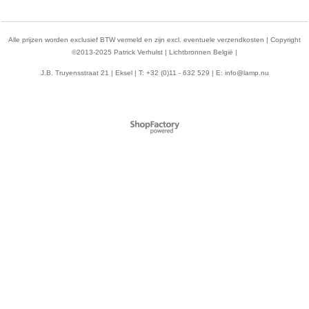
Alle prijzen worden exclusief BTW vermeld en zijn excl. eventuele verzendkosten | Copyright
©2013-2025 Patrick Verhulst | Lichtbronnen België |
J.B. Truyensstraat 21 | Eksel | T: +32 (0)11 - 632 529 | E:
info@lamp.nu
Webwinkel gemaakt met
ShopFactory webwinkel
software.