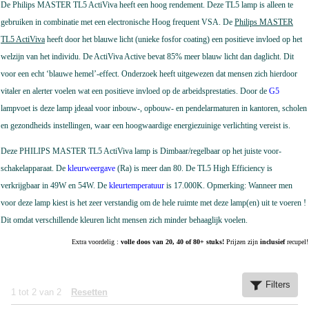
De Philips MASTER TL5 ActiViva heeft een hoog rendement. Deze TL5 lamp is alleen te
gebruiken in combinatie met een electronische Hoog frequent VSA. De
Philips MASTER
TL5 ActiViva
heeft door het blauwe licht (unieke fosfor coating) een positieve invloed op het
welzijn van het individu. De ActiViva Active bevat 85% meer blauw licht dan daglicht. Dit
voor een echt ‘blauwe hemel’-effect. Onderzoek heeft uitgewezen dat mensen zich hierdoor
vitaler en alerter voelen wat een positieve invloed op de arbeidsprestaties. Door de
G5
lampvoet is deze lamp
i
deaal voor inbouw-, opbouw- en pendelarmaturen in kantoren, scholen
en gezondheids instellingen, waar een hoogwaardige energiezuinige verlichting vereist is.
D
eze PHILIPS MASTER TL5 ActiViva lamp is Dimbaar/regelbaar op het juiste voor-
schakelapparaat. De
kleurweergave
(Ra) is meer dan 80. De TL5 High Efficiency is
verkrijgbaar in 49W en 54W. De
kleurtemperatuur
is 17.000K. Opmerking: Wanneer men
voor deze lamp kiest is het zeer verstandig om de hele ruimte met deze lamp(en) uit te voeren !
Dit omdat verschillende kleuren licht mensen zich minder behaaglijk voelen.
Extra voordelig :
volle doos van 20, 40 of 80+ stuks!
Prijzen zijn
inclusief
recupel!
Filters
1
tot
2
van
2
Resetten