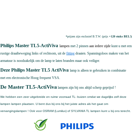
*prijzen zijn exclusief B.T.W. (prijs
+120 stuks BEL!)
Philips Master TL5-ActiViva
lampen
met 2 pinnen
aan iedere zijde
kunt u met een
rustige draaibeweging links of rechtsom, uit de
fitting
draaien. Spanningsloos maken van het
armatuur is noodzakelijk om de lamp te laten branden maar ook veiliger.
Deze Philips Master TL5
ActiViva
lamp is alleen te gebruiken in combinatie
met een electronische Hoog frequent VSA.
De Master TL5-ActiViva
lampen zijn bij ons altijd scherp geprijsd !
We hebben een zeer uitgebreide en ruime voorraad TL- buizen omdat we dagelijks zelf deze
lampen lampen plaatsen. U bent dus bij ons bij het juiste adres als het gaat om
vervangingslampen ! Ook voor OSRAM (Lumilux) of SYLVANIA TL lampen kunt u bij ons terecht.