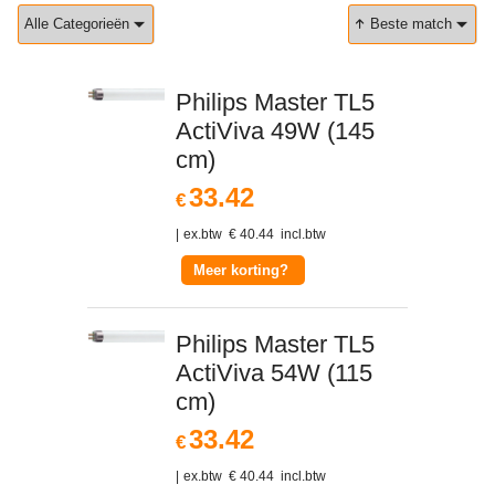
Alle Categorieën
Beste match
Philips Master TL5
ActiViva 49W (145
cm)
33.42
€
ex.btw
€
40.44
incl.btw
Meer korting?
Philips Master TL5
ActiViva 54W (115
cm)
33.42
€
ex.btw
€
40.44
incl.btw