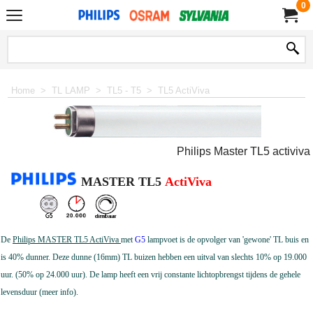
0
Home
>
TL LAMP
>
TL5 - T5
>
TL5 ActiViva
Philips Master TL5 activiva
MASTER
TL5
ActiViva
De
Philips MASTER TL5 ActiViva
met
G5
lampvoet is de opvolger van 'gewone' TL buis en
is 40% dunner. Deze dunne (16mm) TL buizen hebben een uitval van slechts 10% op 19.000
uur. (50% op 24.000 uur). De lamp heeft een vrij constante lichtopbrengst tijdens de gehele
levensduur (meer info).