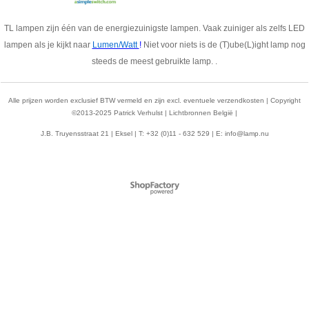
TL lampen zijn één van de energiezuinigste lampen. Vaak zuiniger als zelfs LED
lampen als je kijkt naar
Lumen/Watt
!
Niet voor niets is de (T)ube(L)ight lamp nog
steeds de meest gebruikte lamp. .
Alle prijzen worden exclusief BTW vermeld en zijn excl. eventuele verzendkosten | Copyright
©2013-2025 Patrick Verhulst | Lichtbronnen België |
J.B. Truyensstraat 21 | Eksel | T: +32 (0)11 - 632 529 | E:
info@lamp.nu
Webwinkel gemaakt met
ShopFactory webwinkel
software.