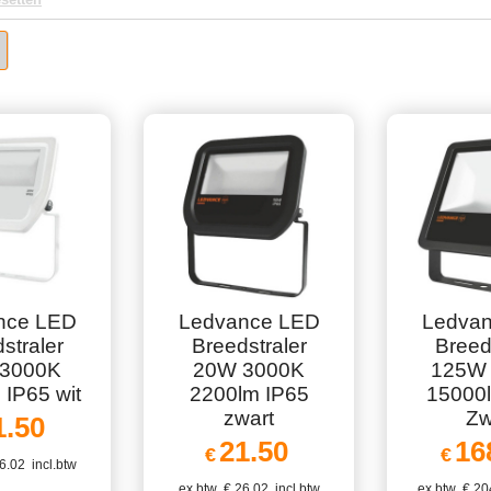
nce LED
Ledvance LED
Ledva
straler
Breedstraler
Breed
3000K
20W 3000K
125W
 IP65 wit
2200lm IP65
15000
zwart
Zw
1.50
21.50
16
€
€
6.02
incl.btw
ex.btw
€
26.02
incl.btw
ex.btw
€
20