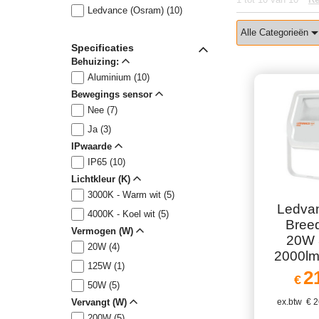
Ledvance (Osram) (10)
Alle Categorieën
Specificaties
Behuizing:
Aluminium (10)
Bewegings sensor
Nee (7)
Ja (3)
IPwaarde
IP65 (10)
Lichtkleur (K)
3000K - Warm wit (5)
Ledva
4000K - Koel wit (5)
Breed
Vermogen (W)
20W 
20W (4)
2000lm
125W (1)
2
€
50W (5)
Vervangt (W)
ex.btw
€
2
200W (5)