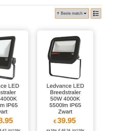
Beste match
nce LED
Ledvance LED
straler
Breedstraler
 4000K
50W 4000K
lm IP65
5500lm IP65
art
Zwart
8.95
39.95
€
4.43
incl.btw
ex.btw
€
48.34
incl.btw