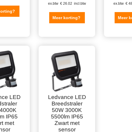
ex.btw
€
26.02
incl.btw
ex.btw
€
48
korting?
Meer korting?
Meer k
nce LED
Ledvance LED
straler
Breedstraler
4000K
50W 3000K
lm IP65
5500lm IP65
rt met
Zwart met
nsor
sensor