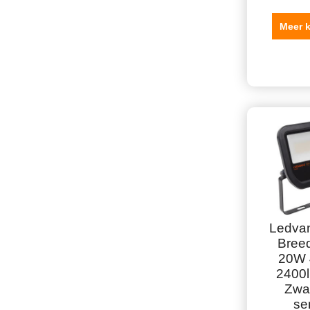
Meer 
Ledva
Breed
20W 
2400
Zwa
se