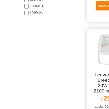
Meer 
1500W (1)
400W (4)
Ledva
Breed
20W 
2100lm
2
€
ex.btw
€
2