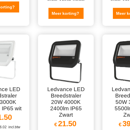
korting?
Meer korting?
Meer k
nce LED
Ledvance LED
Ledva
straler
Breedstraler
Breed
3000K
20W 4000K
50W 
 IP65 wit
2400lm IP65
5500l
Zwart
Zw
1.50
21.50
39
€
€
6.02
incl.btw