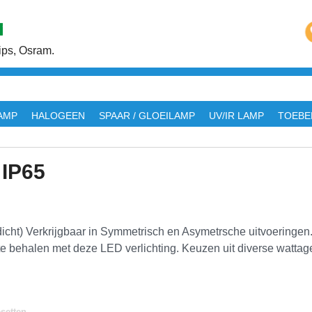
ps, Osram.
AMP
HALOGEEN
SPAAR / GLOEILAMP
UV/IR LAMP
TOEBE
 IP65
cht) Verkrijgbaar in Symmetrisch en Asymetrsche uitvoeringen
e behalen met deze LED verlichting. Keuzen uit diverse wattages
setten