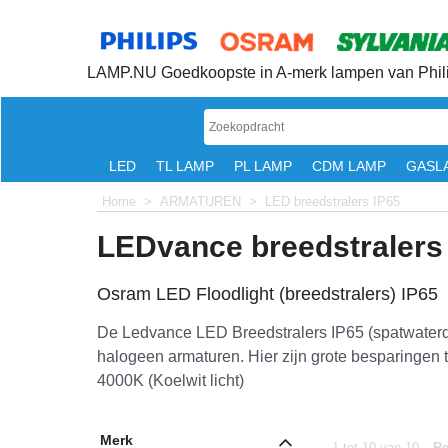
LAMP.NU Goedkoopste in A-merk lampen van Phili
LED
TL LAMP
PL LAMP
CDM LAMP
GASL
Home
>
ARMATUREN
>
LED breedstralers IP65
LEDvance breedstralers
Osram LED Floodlight (breedstralers) IP65
De Ledvance LED Breedstralers IP65 (spatwaterdi
halogeen armaturen. Hier zijn grote besparingen t
4000K (Koelwit licht)
Merk
1
tot
10
van
10
Re