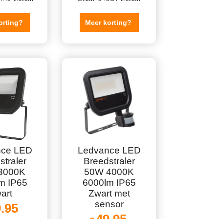
orting?
Meer korting?
nce LED
Ledvance LED
straler
Breedstraler
3000K
50W 4000K
m IP65
6000lm IP65
art
Zwart met
sensor
.95