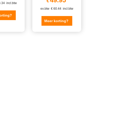
49.95
€
.34
incl.btw
ex.btw
€
60.44
incl.btw
orting?
Meer korting?