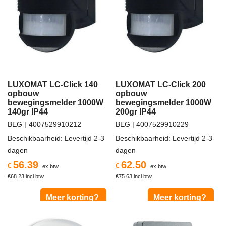
LUXOMAT LC-Click 140
LUXOMAT LC-Click 200
opbouw
opbouw
bewegingsmelder 1000W
bewegingsmelder 1000W
140gr IP44
200gr IP44
BEG
4007529910212
BEG
4007529910229
Beschikbaarheid
: Levertijd 2-3
Beschikbaarheid
: Levertijd 2-3
dagen
dagen
56.39
62.50
€
€
ex.btw
ex.btw
€
68.23
incl.btw
€
75.63
incl.btw
Meer korting?
Meer korting?