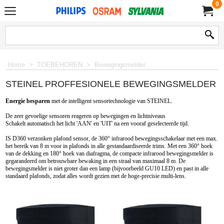
0
Home
>
TOEBEHOREN
>
Bewegingsmelder
STEINEL PROFFESIONELE BEWEGINGSMELDER
Energie
besparen
 met de
intelligent
sensortechnologie
van
STEINEL
.
De zeer
gevoelige 
sensoren
reageren
op
bewegingen
en
lichtniveaus 
Schakelt 
automatisch
het
licht
'AAN'
en
'UIT'
na
een
vooraf geselecteerde
tijd
.
IS
D360
verzonken
plafond
sensor
,
de
360°
infrarood
bewegingsschakelaar
met
een
max
. 
het 
bereik
van
8
m
voor
in
plafonds
in
alle
gestandaardiseerde
trims
.
Met
een
360°
hoek
van
 de 
dekking
en
180°
hoek
van
diafragma
,
de
compacte
infrarood
bewegingsmelder
is
gegarandeerd
om
betrouwbare
bewaking
in
een
straal
van
maximaal
8
m. D
e
bewegingsmelder
is
niet
groter
dan
een
lamp
(bijvoorbeeld
GU
10
LED)
en
past
in
alle
standaard
plafonds
, 
zodat
alles
 wordt gezien met 
de
hoge-precisie
multi
-
lens
.