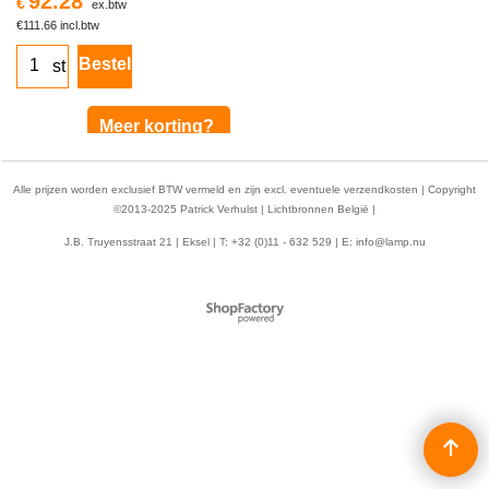
92.28
€
ex.btw
€
111.66
incl.btw
Bestel
st
Meer korting?
Alle prijzen worden exclusief BTW vermeld en zijn excl. eventuele verzendkosten | Copyright
©2013-2025 Patrick Verhulst | Lichtbronnen België |
J.B. Truyensstraat 21 | Eksel | T: +32 (0)11 - 632 529 | E:
info@lamp.nu
Webwinkel gemaakt met
ShopFactory webwinkel
software.