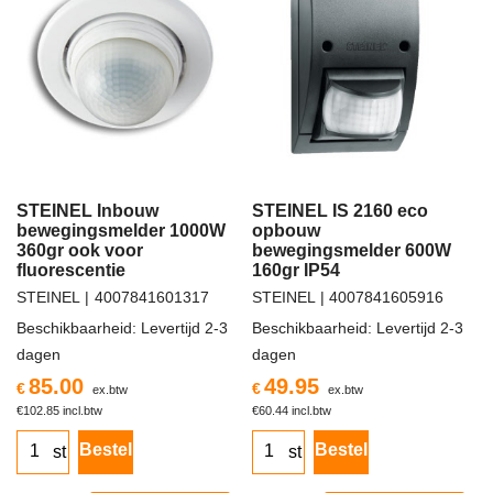
STEINEL Inbouw
STEINEL IS 2160 eco
bewegingsmelder 1000W
opbouw
360gr ook voor
bewegingsmelder 600W
fluorescentie
160gr IP54
STEINEL
4007841601317
STEINEL
4007841605916
Beschikbaarheid
: Levertijd 2-3
Beschikbaarheid
: Levertijd 2-3
dagen
dagen
85.00
49.95
€
€
ex.btw
ex.btw
€
102.85
incl.btw
€
60.44
incl.btw
Bestel
Bestel
st
st