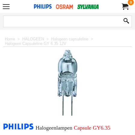
0
Home
>
HALOGEEN
>
Halogeen capsuleline
>
Halogeen Capsuleline GY 6.35 12V
Halogeenlampen
Capsule GY6.35