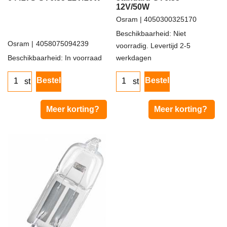
12V/50W
Osram
4050300325170
Osram
4058075094239
Beschikbaarheid
: Niet
Beschikbaarheid
: In voorraad
voorradig. Levertijd 2-5
2.50
€
ex.btw
werkdagen
€
3.03
incl.btw
3.89
€
ex.btw
Bestel
st
€
4.71
incl.btw
Bestel
st
Meer korting?
Meer korting?