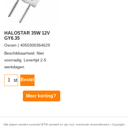
HALOSTAR 35W 12V
GY6.35
Osram
4050300364629
Beschikbaarheid
: Niet
voorradig. Levertijd 2-5
werkdagen
2.50
€
ex.btw
€
3.03
incl.btw
Bestel
st
Meer korting?
Alle prijzen worden exclusief BTW vermeld en zijn excl. eventuele verzendkosten | Copyright