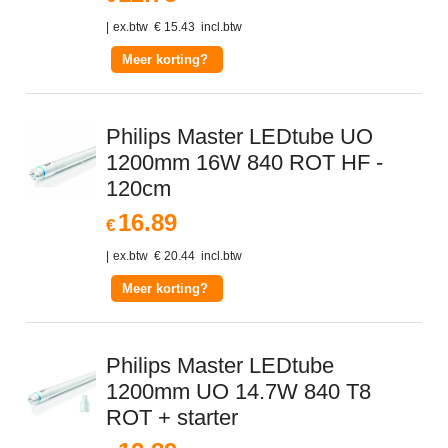
ex.btw
€
15.43
incl.btw
Meer korting?
Philips Master LEDtube UO
1200mm 16W 840 ROT HF -
120cm
16.89
€
ex.btw
€
20.44
incl.btw
Meer korting?
Philips Master LEDtube
1200mm UO 14.7W 840 T8
ROT + starter