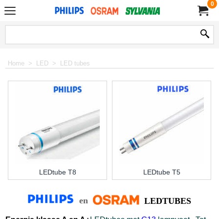
0
Home
>
LED
>
LED tubes
LEDtube T8
LEDtube T5
en
LEDTUBES