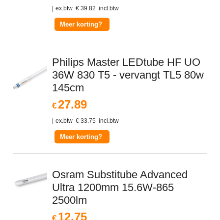
ex.btw
€
39.82
incl.btw
Meer korting?
Philips Master LEDtube HF UO
36W 830 T5 - vervangt TL5 80w
145cm
27.89
€
ex.btw
€
33.75
incl.btw
Meer korting?
Osram Substitube Advanced
Ultra 1200mm 15.6W-865
2500lm
12.75
€