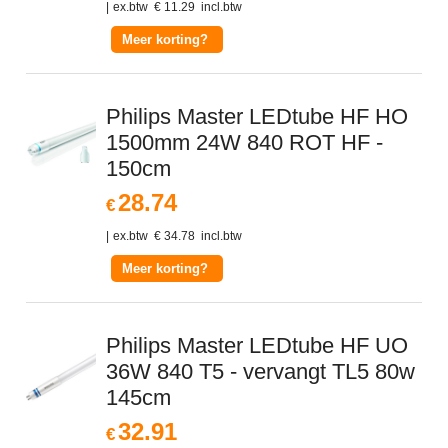
ex.btw
€
11.29
incl.btw
Meer korting?
Philips Master LEDtube HF HO
1500mm 24W 840 ROT HF -
150cm
28.74
€
ex.btw
€
34.78
incl.btw
Meer korting?
Philips Master LEDtube HF UO
36W 840 T5 - vervangt TL5 80w
145cm
32.91
€