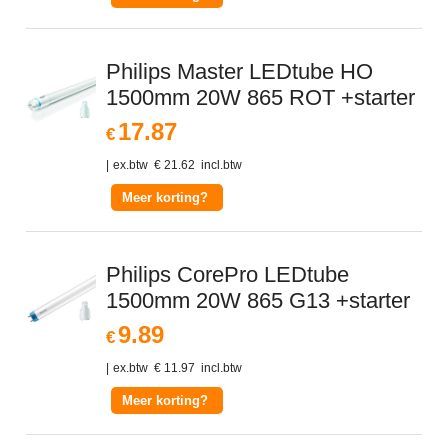
Philips Master LEDtube HO
1500mm 20W 865 ROT +starter
17.87
€
ex.btw
€
21.62
incl.btw
Meer korting?
Philips CorePro LEDtube
1500mm 20W 865 G13 +starter
9.89
€
ex.btw
€
11.97
incl.btw
Meer korting?