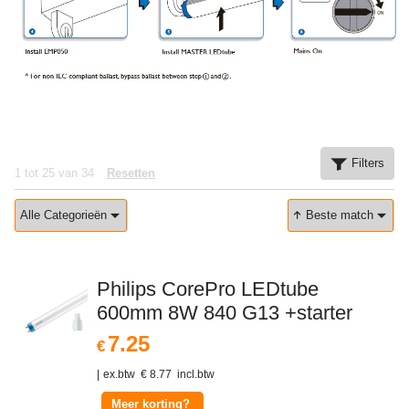
Filters
1
tot
25
van
34
Resetten
Alle Categorieën
Beste match
Philips CorePro LEDtube
600mm 8W 840 G13 +starter
7.25
€
ex.btw
€
8.77
incl.btw
Meer korting?