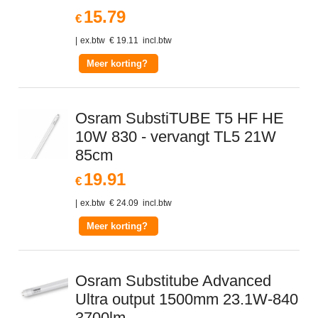
15.79
€
ex.btw
€
19.11
incl.btw
Meer korting?
Osram SubstiTUBE T5 HF HE
10W 830 - vervangt TL5 21W
85cm
19.91
€
ex.btw
€
24.09
incl.btw
Meer korting?
Osram Substitube Advanced
Ultra output 1500mm 23.1W-840
3700lm