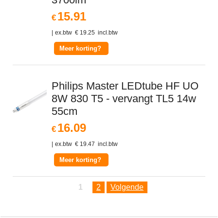
15.91
€
ex.btw
€
19.25
incl.btw
Meer korting?
Philips Master LEDtube HF UO
8W 830 T5 - vervangt TL5 14w
55cm
16.09
€
ex.btw
€
19.47
incl.btw
Meer korting?
1
2
Volgende