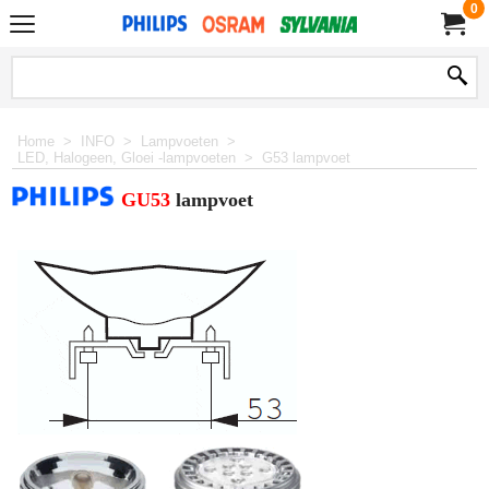
0
Home
>
INFO
>
Lampvoeten
>
LED, Halogeen, Gloei -lampvoeten
>
G53 lampvoet
GU53
lampvoet