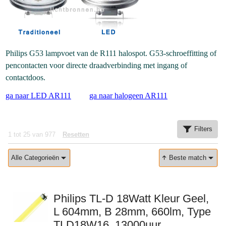
Philips G53 lampvoet van de R111 halospot. G53-schroeffitting of
pencontacten voor directe draadverbinding met ingang of
contactdoos.
ga naar LED AR111
ga naar halogeen AR111
Filters
1
tot
25
van
977
Resetten
Alle Categorieën
Beste match
Philips TL-D 18Watt Kleur Geel,
L 604mm, B 28mm, 660lm, Type
TLD18W16, 13000uur