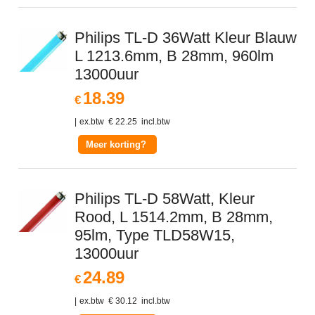
Philips TL-D 36Watt Kleur Blauw
L 1213.6mm, B 28mm, 960lm
13000uur
18.39
€
ex.btw
€
22.25
incl.btw
Meer korting?
Philips TL-D 58Watt, Kleur
Rood, L 1514.2mm, B 28mm,
95lm, Type TLD58W15,
13000uur
24.89
€
ex.btw
€
30.12
incl.btw