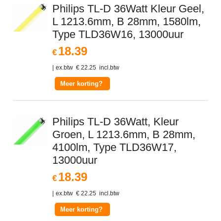
Philips TL-D 36Watt Kleur Geel,
L 1213.6mm, B 28mm, 1580lm,
Type TLD36W16, 13000uur
18.39
€
ex.btw
€
22.25
incl.btw
Meer korting?
Philips TL-D 36Watt, Kleur
Groen, L 1213.6mm, B 28mm,
4100lm, Type TLD36W17,
13000uur
18.39
€
ex.btw
€
22.25
incl.btw
Meer korting?