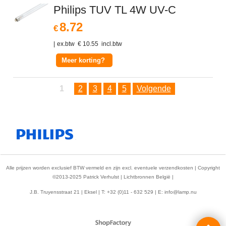
Philips TUV TL 4W UV-C
8.72
€
ex.btw
€
10.55
incl.btw
Meer korting?
1
2
3
4
5
Volgende
Alle prijzen worden exclusief BTW vermeld en zijn excl. eventuele verzendkosten | Copyright
©2013-2025 Patrick Verhulst | Lichtbronnen België |
J.B. Truyensstraat 21 | Eksel | T: +32 (0)11 - 632 529 | E:
info@lamp.nu
Webwinkel gemaakt met