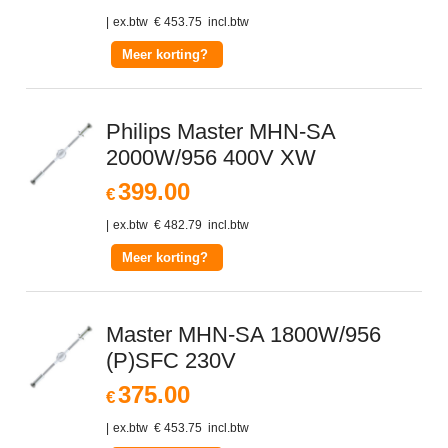
ex.btw
€
453.75
incl.btw
Meer korting?
Philips Master MHN-SA
2000W/956 400V XW
399.00
€
ex.btw
€
482.79
incl.btw
Meer korting?
Master MHN-SA 1800W/956
(P)SFC 230V
375.00
€
ex.btw
€
453.75
incl.btw