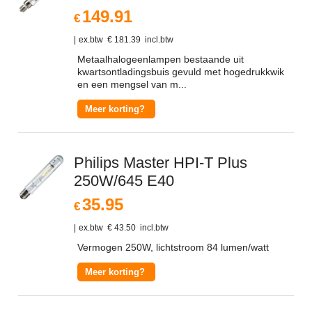
149.91
€
ex.btw
€
181.39
incl.btw
Metaalhalogeenlampen bestaande uit
kwartsontladingsbuis gevuld met hogedrukkwik
en een mengsel van m...
Meer korting?
Philips Master HPI-T Plus
250W/645 E40
35.95
€
ex.btw
€
43.50
incl.btw
Vermogen 250W, lichtstroom 84 lumen/watt
Meer korting?