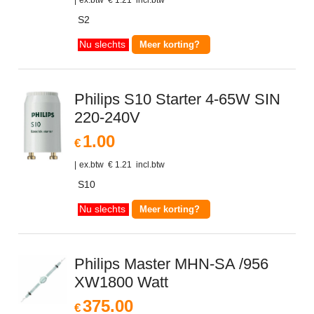
S2
Meer korting?
Nu slechts
Philips S10 Starter 4-65W SIN
220-240V
1.00
€
ex.btw
€
1.21
incl.btw
S10
Meer korting?
Nu slechts
Philips Master MHN-SA /956
XW1800 Watt
375.00
€