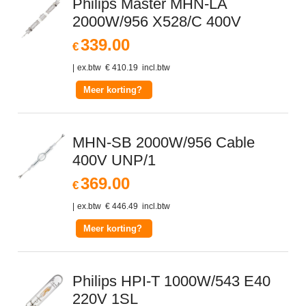
Philips Master MHN-LA
2000W/956 X528/C 400V
339.00
€
ex.btw
€
410.19
incl.btw
Meer korting?
MHN-SB 2000W/956 Cable
400V UNP/1
369.00
€
ex.btw
€
446.49
incl.btw
Meer korting?
Philips HPI-T 1000W/543 E40
220V 1SL