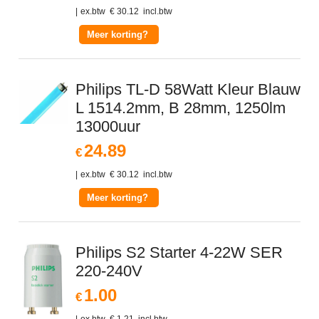
ex.btw
€
30.12
incl.btw
Meer korting?
Philips TL-D 58Watt Kleur Blauw
L 1514.2mm, B 28mm, 1250lm
13000uur
24.89
€
ex.btw
€
30.12
incl.btw
Meer korting?
Philips S2 Starter 4-22W SER
220-240V
1.00
€
ex.btw
€
1.21
incl.btw