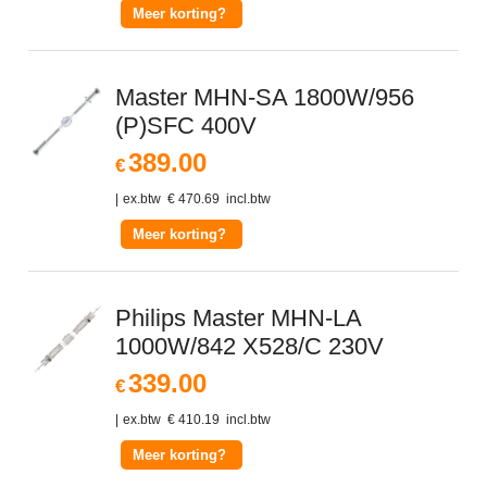
Meer korting?
Master MHN-SA 1800W/956
(P)SFC 400V
389.00
€
ex.btw
€
470.69
incl.btw
Meer korting?
Philips Master MHN-LA
1000W/842 X528/C 230V
339.00
€
ex.btw
€
410.19
incl.btw
Meer korting?