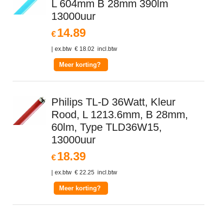
L 604mm B 28mm 390lm
13000uur
14.89
€
ex.btw
€
18.02
incl.btw
Meer korting?
Philips TL-D 36Watt, Kleur
Rood, L 1213.6mm, B 28mm,
60lm, Type TLD36W15,
13000uur
18.39
€
ex.btw
€
22.25
incl.btw
Meer korting?