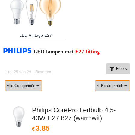
LED Vintage E27
LED lampen met
E27 fitting
Filters
1
tot
25
van
29
Resetten
Alle Categorieën
Beste match
Philips CorePro Ledbulb 4.5-
40W E27 827 (warmwit)
3.85
€