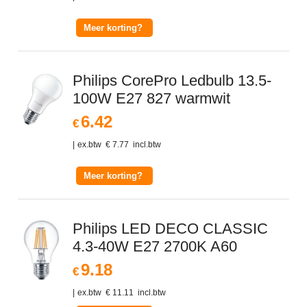
Meer korting?
Philips CorePro Ledbulb 13.5-
100W E27 827 warmwit
6.42
€
ex.btw
€
7.77
incl.btw
Meer korting?
Philips LED DECO CLASSIC
4.3-40W E27 2700K A60
9.18
€
ex.btw
€
11.11
incl.btw