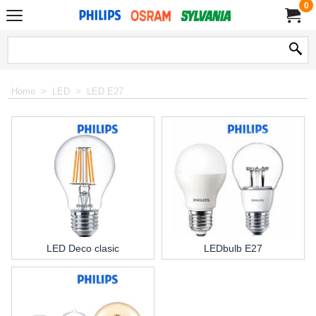
0
Home
>
LED
>
LED E27
LED Deco clasic
LEDbulb E27