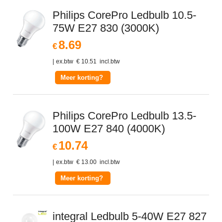
Philips CorePro Ledbulb 10.5-
75W E27 830 (3000K)
8.69
€
ex.btw
€
10.51
incl.btw
Meer korting?
Philips CorePro Ledbulb 13.5-
100W E27 840 (4000K)
10.74
€
ex.btw
€
13.00
incl.btw
Meer korting?
integral Ledbulb 5-40W E27 827