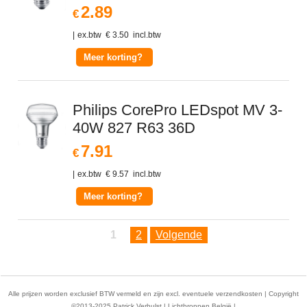
2.89
€
ex.btw
€
3.50
incl.btw
Meer korting?
Philips CorePro LEDspot MV 3-
40W 827 R63 36D
7.91
€
ex.btw
€
9.57
incl.btw
Meer korting?
1
2
Volgende
Alle prijzen worden exclusief BTW vermeld en zijn excl. eventuele verzendkosten | Copyright
©2013-2025 Patrick Verhulst | Lichtbronnen België |