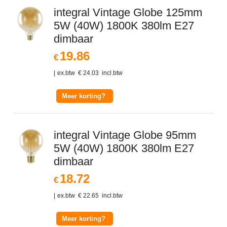
integral Vintage Globe 125mm
5W (40W) 1800K 380lm E27
dimbaar
19.86
€
ex.btw
€
24.03
incl.btw
Meer korting?
integral Vintage Globe 95mm
5W (40W) 1800K 380lm E27
dimbaar
18.72
€
ex.btw
€
22.65
incl.btw
Meer korting?