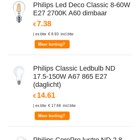
Philips Led Deco Classic 8-60W
E27 2700K A60 dimbaar
7.38
€
ex.btw
€
8.93
incl.btw
Meer korting?
Philips Classic Ledbulb ND
17.5-150W A67 865 E27
(daglicht)
14.61
€
ex.btw
€
17.68
incl.btw
Meer korting?
Philips CorePro lustre ND 2.8-