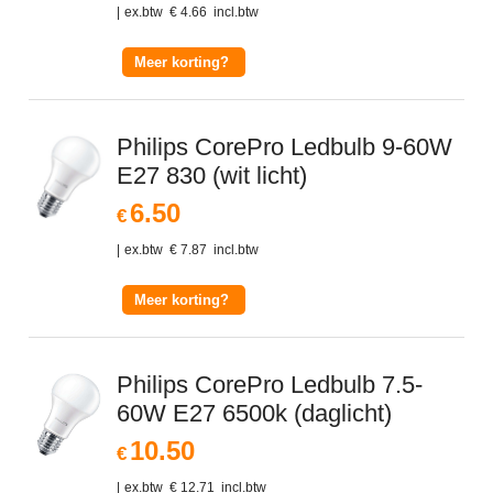
ex.btw
€
4.66
incl.btw
Meer korting?
Philips CorePro Ledbulb 9-60W
E27 830 (wit licht)
6.50
€
ex.btw
€
7.87
incl.btw
Meer korting?
Philips CorePro Ledbulb 7.5-
60W E27 6500k (daglicht)
10.50
€
ex.btw
€
12.71
incl.btw