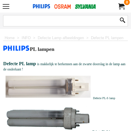
0
Home
>
INFO
>
Defecte Lamp afbeeldingen
>
Defecte PL lampen
PL lampen
Defecte PL lamp
is makkelijk te herkennen aan de zwarte doorslag in de lamp aan
de onderkant !
Defecte PL-S lamp