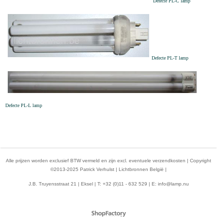
Defecte PL-C lamp
Defecte PL-T lamp
Defecte PL-L lamp
Alle prijzen worden exclusief BTW vermeld en zijn excl. eventuele verzendkosten | Copyright
©2013-2025 Patrick Verhulst | Lichtbronnen België |
J.B. Truyensstraat 21 | Eksel | T: +32 (0)11 - 632 529 | E:
info@lamp.nu
Webwinkel gemaakt met