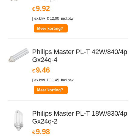
9.92
€
ex.btw
€
12.00
incl.btw
Meer korting?
Philips Master PL-T 42W/840/4p
Gx24q-4
9.46
€
ex.btw
€
11.45
incl.btw
Meer korting?
Philips Master PL-T 18W/830/4p
Gx24q-2
9.98
€