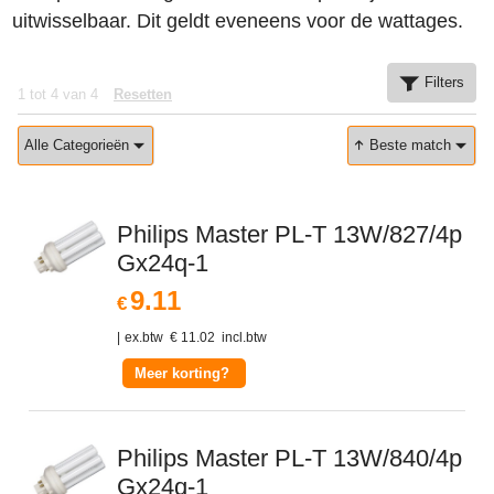
uitwisselbaar. Dit geldt eveneens voor de wattages.
Filters
1
tot
4
van
4
Resetten
Alle Categorieën
Beste match
Philips Master PL-T 13W/827/4p
Gx24q-1
9.11
€
ex.btw
€
11.02
incl.btw
Meer korting?
Philips Master PL-T 13W/840/4p
Gx24q-1